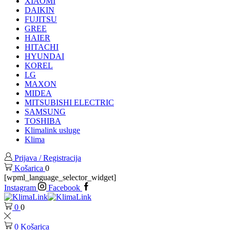
XIAOMI
DAIKIN
FUJITSU
GREE
HAIER
HITACHI
HYUNDAI
KOREL
LG
MAXON
MIDEA
MITSUBISHI ELECTRIC
SAMSUNG
TOSHIBA
Klimalink usluge
Klima
Prijava / Registracija
Košarica
0
[wpml_language_selector_widget]
Instagram
Facebook
0
0
0
Košarica