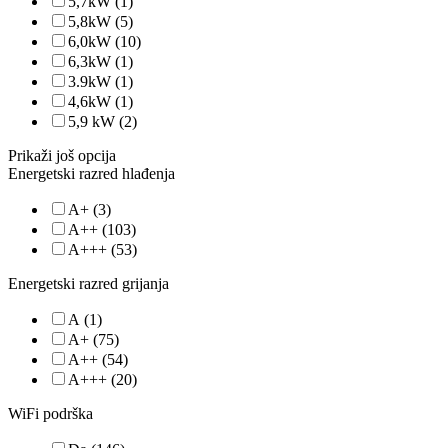
5,7kW
(1)
5,8kW
(5)
6,0kW
(10)
6,3kW
(1)
3.9kW
(1)
4,6kW
(1)
5,9 kW
(2)
Prikaži još opcija
Energetski razred hlađenja
A+
(3)
A++
(103)
A+++
(53)
Energetski razred grijanja
A
(1)
A+
(75)
A++
(54)
A+++
(20)
WiFi podrška