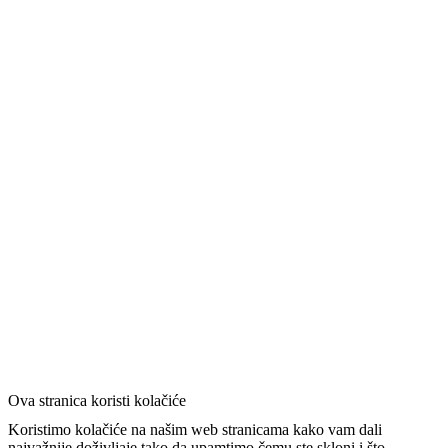
Ova stranica koristi kolačiće
Koristimo kolačiće na našim web stranicama kako vam dali
najvažnije doživljaje tako da upamtimo čemu ste skloni i što