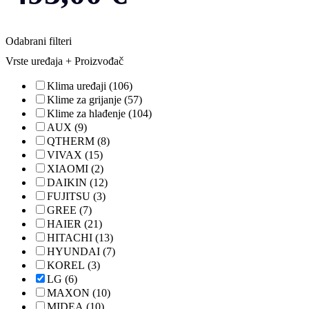
Odabrani filteri
Vrste uređaja + Proizvođač
Klima uređaji
(106)
Klime za grijanje
(57)
Klime za hlađenje
(104)
AUX
(9)
QTHERM
(8)
VIVAX
(15)
XIAOMI
(2)
DAIKIN
(12)
FUJITSU
(3)
GREE
(7)
HAIER
(21)
HITACHI
(13)
HYUNDAI
(7)
KOREL
(3)
LG
(6)
MAXON
(10)
MIDEA
(10)