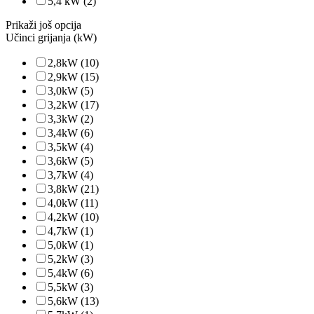
5,4 kW
(2)
Prikaži još opcija
Učinci grijanja (kW)
2,8kW
(10)
2,9kW
(15)
3,0kW
(5)
3,2kW
(17)
3,3kW
(2)
3,4kW
(6)
3,5kW
(4)
3,6kW
(5)
3,7kW
(4)
3,8kW
(21)
4,0kW
(11)
4,2kW
(10)
4,7kW
(1)
5,0kW
(1)
5,2kW
(3)
5,4kW
(6)
5,5kW
(3)
5,6kW
(13)