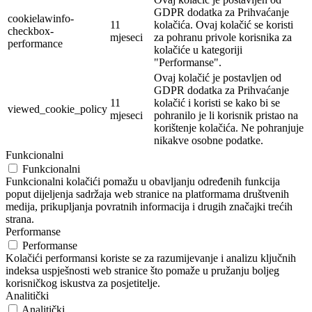
GDPR dodatka za Prihvaćanje
cookielawinfo-
11
kolačića. Ovaj kolačić se koristi
checkbox-
mjeseci
za pohranu privole korisnika za
performance
kolačiće u kategoriji
"Performanse".
Ovaj kolačić je postavljen od
GDPR dodatka za Prihvaćanje
11
kolačić i koristi se kako bi se
viewed_cookie_policy
mjeseci
pohranilo je li korisnik pristao na
korištenje kolačića. Ne pohranjuje
nikakve osobne podatke.
Funkcionalni
Funkcionalni
Funkcionalni kolačići pomažu u obavljanju određenih funkcija
poput dijeljenja sadržaja web stranice na platformama društvenih
medija, prikupljanja povratnih informacija i drugih značajki trećih
strana.
Performanse
Performanse
Kolačići performansi koriste se za razumijevanje i analizu ključnih
indeksa uspješnosti web stranice što pomaže u pružanju boljeg
korisničkog iskustva za posjetitelje.
Analitički
Analitički