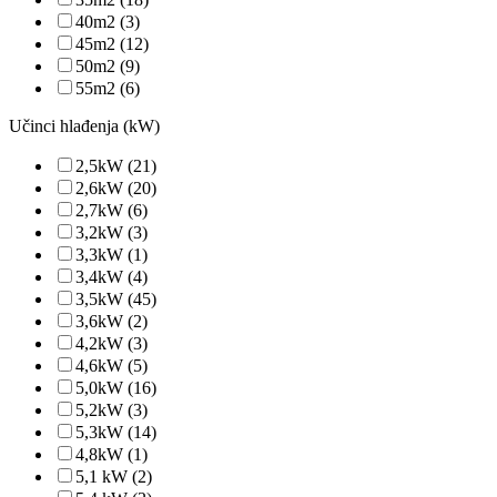
40m2
(3)
45m2
(12)
50m2
(9)
55m2
(6)
Učinci hlađenja (kW)
2,5kW
(21)
2,6kW
(20)
2,7kW
(6)
3,2kW
(3)
3,3kW
(1)
3,4kW
(4)
3,5kW
(45)
3,6kW
(2)
4,2kW
(3)
4,6kW
(5)
5,0kW
(16)
5,2kW
(3)
5,3kW
(14)
4,8kW
(1)
5,1 kW
(2)