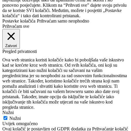
ponovno posjećujete. Klikom na “Prihvati sve” dajete svoju privolu
da se koriste SVI kolačići. Međutim, možete i posjetiti „Postavke
kolačića“ i tako dati kontrolirani pristanak.
Postavke kolačića
Prihvaćam samo neophodno
Prihvaćam sve
Zatvori
Pregled privatnosti
Ova web stranica koristi kolačiće kako bi poboljšala vaše iskustvo
kad se krećete kroz web stranicu. Od svih kolačića, oni koji su
kategorizirani kao nužni kolačići su sačuvani na vašim
preglednicima jer su neophodni za rad osnovnim funkcionalnostima
web stranice. Također, koristimo kolačiće trećih strana koji nam
pomažu analizirati i shvatiti kako koristite ovu web stranicu. Ti
kolačići će biti sačuvani na vašem browseru samo ako date svoj
pristanak. Također, imate opciju da isključite te kolačiće iako
isključivanje tih kolačića može utjecati na vaše iskustvo kod
pregleda stranice.
Nužni
Nužni
Uvijek omogućeno
Ovaj kolačić je postavljen od GDPR dodatka za Prihvaćanje kolačić