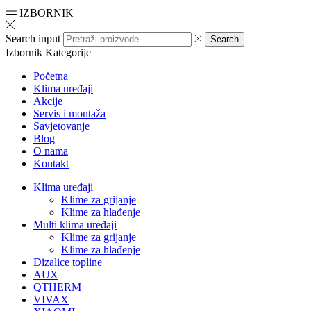
IZBORNIK
Search input
Search
Izbornik
Kategorije
Početna
Klima uređaji
Akcije
Servis i montaža
Savjetovanje
Blog
O nama
Kontakt
Klima uređaji
Klime za grijanje
Klime za hlađenje
Multi klima uređaji
Klime za grijanje
Klime za hlađenje
Dizalice topline
AUX
QTHERM
VIVAX