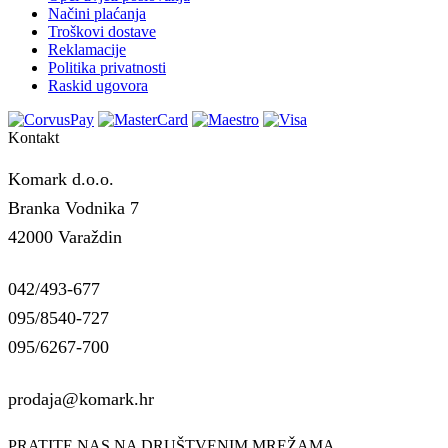
Načini plaćanja
Troškovi dostave
Reklamacije
Politika privatnosti
Raskid ugovora
Kontakt
Komark d.o.o.
Branka Vodnika 7
42000 Varaždin
042/493-677
095/8540-727
095/6267-700
prodaja@komark.hr
PRATITE NAS NA DRUŠTVENIM MREŽAMA