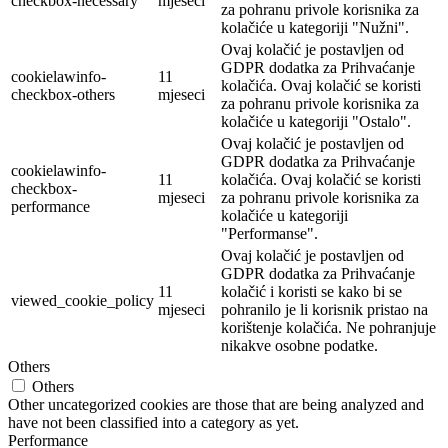
checkbox-necessary
mjeseci
za pohranu privole korisnika za
kolačiće u kategoriji "Nužni".
Ovaj kolačić je postavljen od
GDPR dodatka za Prihvaćanje
cookielawinfo-
11
kolačića. Ovaj kolačić se koristi
checkbox-others
mjeseci
za pohranu privole korisnika za
kolačiće u kategoriji "Ostalo".
Ovaj kolačić je postavljen od
GDPR dodatka za Prihvaćanje
cookielawinfo-
11
kolačića. Ovaj kolačić se koristi
checkbox-
mjeseci
za pohranu privole korisnika za
performance
kolačiće u kategoriji
"Performanse".
Ovaj kolačić je postavljen od
GDPR dodatka za Prihvaćanje
11
kolačić i koristi se kako bi se
viewed_cookie_policy
mjeseci
pohranilo je li korisnik pristao na
korištenje kolačića. Ne pohranjuje
nikakve osobne podatke.
Others
Others
Other uncategorized cookies are those that are being analyzed and
have not been classified into a category as yet.
Performance