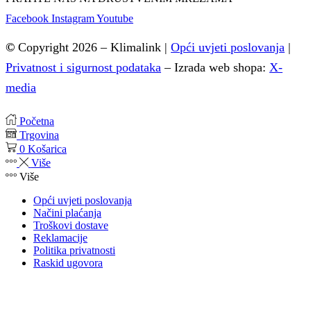
Facebook
Instagram
Youtube
©
Copyright 2026 – Klimalink |
Opći uvjeti poslovanja
|
Privatnost i sigurnost podataka
–
Izrada web shopa:
X-
media
Početna
Trgovina
0
Košarica
Više
Više
Opći uvjeti poslovanja
Načini plaćanja
Troškovi dostave
Reklamacije
Politika privatnosti
Raskid ugovora