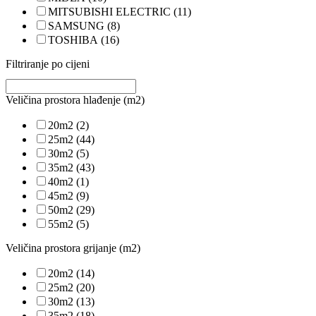
MITSUBISHI ELECTRIC
(11)
SAMSUNG
(8)
TOSHIBA
(16)
Filtriranje po cijeni
Veličina prostora hlađenje (m2)
20m2
(2)
25m2
(44)
30m2
(5)
35m2
(43)
40m2
(1)
45m2
(9)
50m2
(29)
55m2
(5)
Veličina prostora grijanje (m2)
20m2
(14)
25m2
(20)
30m2
(13)
35m2
(18)