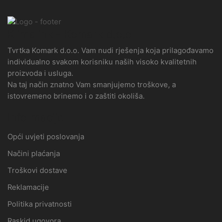
Klimalink - Komark d.o.o
Tvrtka Komark d.o.o. Vam nudi rješenja koja prilagođavamo
individualno svakom korisniku naših visoko kvalitetnih
proizvoda i usluga.
Na taj način znatno Vam smanjujemo troškove, a
istovremeno brinemo i o zaštiti okoliša.
Informacije
Opći uvjeti poslovanja
Načini plaćanja
Troškovi dostave
Reklamacije
Politika privatnosti
Raskid ugovora