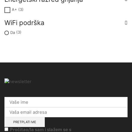
A+
(3)
WiFi podrška
Da
(3)
PRIJAVITE SE NA NAŠ NEWSLETTER
Pročitao/la sam i slažem se s
pravilima privatnosti