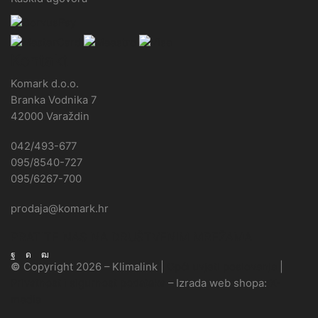
Kontakt
Komark d.o.o.
Branka Vodnika 7
42000 Varaždin
042/493-677
095/8540-727
095/6267-700
prodaja@komark.hr
PRATITE NAS NA DRUŠTVENIM MREŽAMA
Facebook
Instagram
Youtube
©
Copyright 2026 – Klimalink |
Opći uvjeti poslovanja
|
Privatnost i sigurnost podataka
–
Izrada web shopa:
X-
media