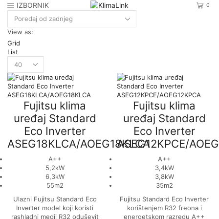
IZBORNIK
0
View as:
Grid
List
Products
per
page
Fujitsu klima
Fujitsu klima
uređaj Standard
uređaj Standard
Eco Inverter
Eco Inverter
ASEG18KLCA/AOEG18KLCA
ASEG12KPCE/AOEG
A++
A++
5,2kW
3,4kW
6,3kW
3,8kW
55m2
35m2
Ulazni Fujitsu Standard Eco
Fujitsu Standard Eco Inverter
Inverter model koji koristi
korištenjem R32 freona i
rashladni medij R32 oduševit
energetskom razredu A++