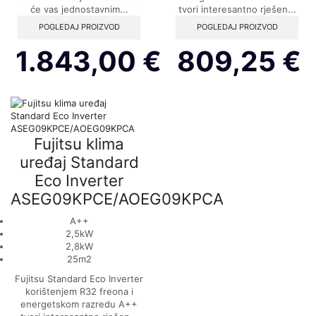
će vas jednostavnim...
tvori interesantno rješen...
POGLEDAJ PROIZVOD
POGLEDAJ PROIZVOD
1.843,00
€
809,25
€
Fujitsu klima
uređaj Standard
Eco Inverter
ASEG09KPCE/AOEG09KPCA
A++
2,5kW
2,8kW
25m2
Fujitsu Standard Eco Inverter
korištenjem R32 freona i
energetskom razredu A++