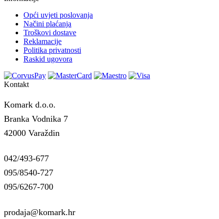
Opći uvjeti poslovanja
Načini plaćanja
Troškovi dostave
Reklamacije
Politika privatnosti
Raskid ugovora
Kontakt
Komark d.o.o.
Branka Vodnika 7
42000 Varaždin
042/493-677
095/8540-727
095/6267-700
prodaja@komark.hr