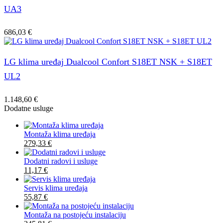
UA3
686,03
€
LG klima uređaj Dualcool Confort S18ET NSK + S18ET
UL2
1.148,60
€
Dodatne usluge
Montaža klima uređaja
279,33
€
Dodatni radovi i usluge
11,17
€
Servis klima uređaja
55,87
€
Montaža na postojeću instalaciju