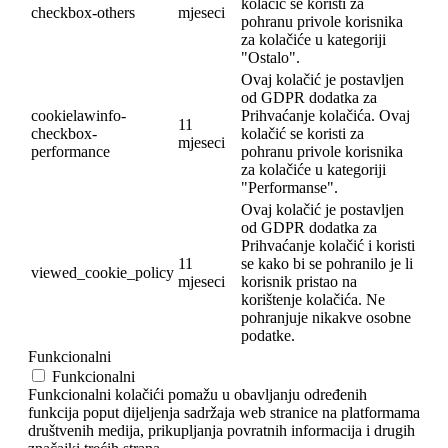
kolačić se koristi za
checkbox-others
mjeseci
pohranu privole korisnika
za kolačiće u kategoriji
"Ostalo".
Ovaj kolačić je postavljen
od GDPR dodatka za
cookielawinfo-
Prihvaćanje kolačića. Ovaj
11
checkbox-
kolačić se koristi za
mjeseci
performance
pohranu privole korisnika
za kolačiće u kategoriji
"Performanse".
Ovaj kolačić je postavljen
od GDPR dodatka za
Prihvaćanje kolačić i koristi
11
se kako bi se pohranilo je li
viewed_cookie_policy
mjeseci
korisnik pristao na
korištenje kolačića. Ne
pohranjuje nikakve osobne
podatke.
Funkcionalni
Funkcionalni
Funkcionalni kolačići pomažu u obavljanju određenih
funkcija poput dijeljenja sadržaja web stranice na platformama
društvenih medija, prikupljanja povratnih informacija i drugih