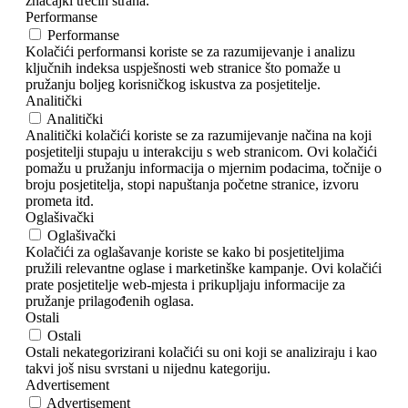
značajki trećih strana.
Performanse
Performanse
Kolačići performansi koriste se za razumijevanje i analizu
ključnih indeksa uspješnosti web stranice što pomaže u
pružanju boljeg korisničkog iskustva za posjetitelje.
Analitički
Analitički
Analitički kolačići koriste se za razumijevanje načina na koji
posjetitelji stupaju u interakciju s web stranicom. Ovi kolačići
pomažu u pružanju informacija o mjernim podacima, točnije o
broju posjetitelja, stopi napuštanja početne stranice, izvoru
prometa itd.
Oglašivački
Oglašivački
Kolačići za oglašavanje koriste se kako bi posjetiteljima
pružili relevantne oglase i marketinške kampanje. Ovi kolačići
prate posjetitelje web-mjesta i prikupljaju informacije za
pružanje prilagođenih oglasa.
Ostali
Ostali
Ostali nekategorizirani kolačići su oni koji se analiziraju i kao
takvi još nisu svrstani u nijednu kategoriju.
Advertisement
Advertisement