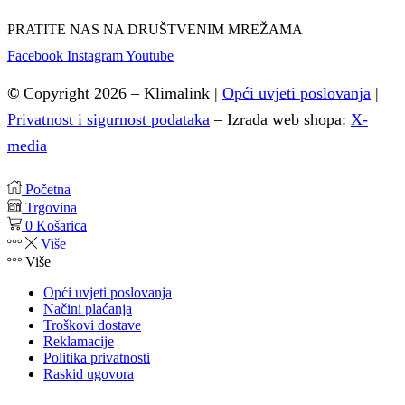
PRATITE NAS NA DRUŠTVENIM MREŽAMA
Facebook
Instagram
Youtube
©
Copyright 2026 – Klimalink |
Opći uvjeti poslovanja
|
Privatnost i sigurnost podataka
–
Izrada web shopa:
X-
media
Početna
Trgovina
0
Košarica
Više
Više
Opći uvjeti poslovanja
Načini plaćanja
Troškovi dostave
Reklamacije
Politika privatnosti
Raskid ugovora