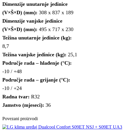
Dimenzije unutarnje jedinice
(V×Š×D) (mm):
308 x 837 x 189
Dimenzije vanjske jedinice
(V×Š×D) (mm):
495 x 717 x 230
Težina unutarnje jedinice (kg):
8,7
Težina vanjske jedinice (kg):
25,1
Područje rada – hlađenje (°C):
-10 / +48
Područje rada – grijanje (°C):
-10 / +24
Radna tvar:
R32
Jamstvo (mjeseci):
36
Povezani proizvodi