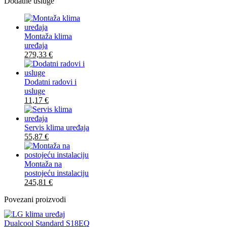
Dodatne usluge
Montaža klima
uređaja
279,33
€
Dodatni radovi i
usluge
11,17
€
Servis klima uređaja
55,87
€
Montaža na
postojeću instalaciju
245,81
€
Povezani proizvodi