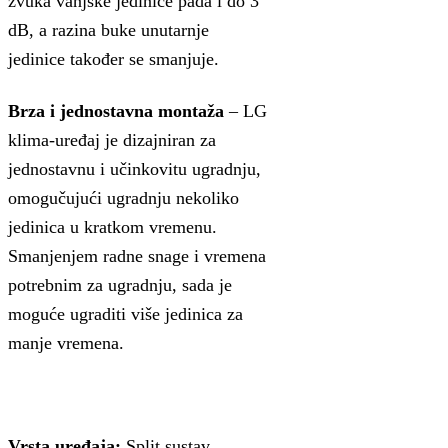
zvuka vanjske jedinice pada i do 3
dB, a razina buke unutarnje
jedinice također se smanjuje.
Brza i jednostavna montaža
– LG
klima-uređaj je dizajniran za
jednostavnu i učinkovitu ugradnju,
omogučujući ugradnju nekoliko
jedinica u kratkom vremenu.
Smanjenjem radne snage i vremena
potrebnim za ugradnju, sada je
moguće ugraditi više jedinica za
manje vremena.
Vrsta uređaja:
Split sustav