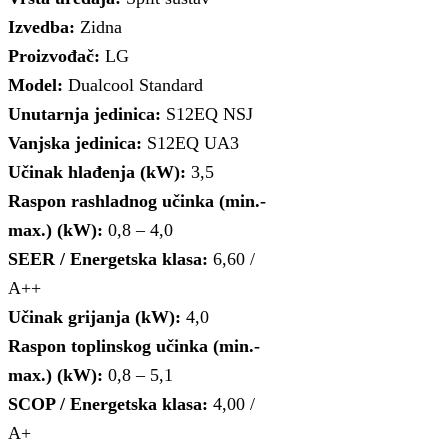
Izvedba:
Zidna
Proizvođač:
LG
Model:
Dualcool Standard
Unutarnja jedinica:
S12EQ NSJ
Vanjska jedinica:
S12EQ UA3
Učinak hlađenja (kW):
3,5
Raspon rashladnog učinka (min.-
max.) (kW):
0,8 – 4,0
SEER / Energetska klasa:
6,60 /
A++
Učinak grijanja (kW):
4,0
Raspon toplinskog učinka (min.-
max.) (kW):
0,8 – 5,1
SCOP / Energetska klasa:
4,00 /
A+