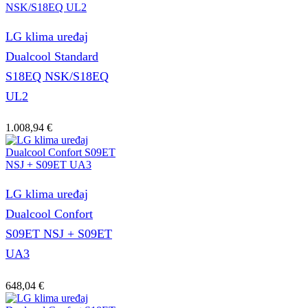
LG klima uređaj
Dualcool Standard
S18EQ NSK/S18EQ
UL2
1.008,94
€
LG klima uređaj
Dualcool Confort
S09ET NSJ + S09ET
UA3
648,04
€