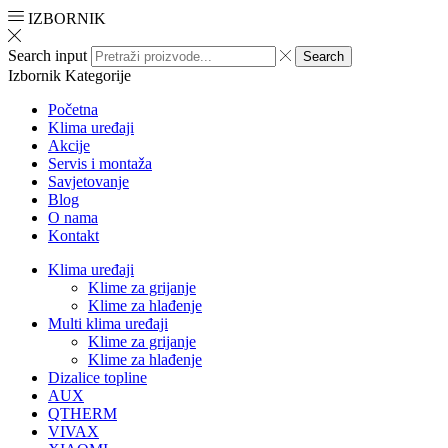
IZBORNIK
Search input
Search
Izbornik
Kategorije
Početna
Klima uređaji
Akcije
Servis i montaža
Savjetovanje
Blog
O nama
Kontakt
Klima uređaji
Klime za grijanje
Klime za hlađenje
Multi klima uređaji
Klime za grijanje
Klime za hlađenje
Dizalice topline
AUX
QTHERM
VIVAX