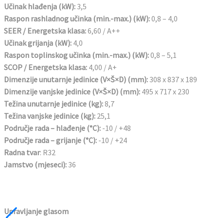
Učinak hlađenja (kW):
3,5
Raspon rashladnog učinka (min.-max.) (kW):
0,8 – 4,0
SEER / Energetska klasa:
6,60 / A++
Učinak grijanja (kW):
4,0
Raspon toplinskog učinka (min.-max.) (kW):
0,8 – 5,1
SCOP / Energetska klasa:
4,00 / A+
Dimenzije unutarnje jedinice (V×Š×D) (mm):
308 x 837 x 189
Dimenzije vanjske jedinice (V×Š×D) (mm):
495 x 717 x 230
Težina unutarnje jedinice (kg):
8,7
Težina vanjske jedinice (kg):
25,1
Područje rada – hlađenje (°C):
-10 / +48
Područje rada – grijanje (°C):
-10 / +24
Radna tvar
: R32
Jamstvo (mjeseci):
36
Upravljanje glasom