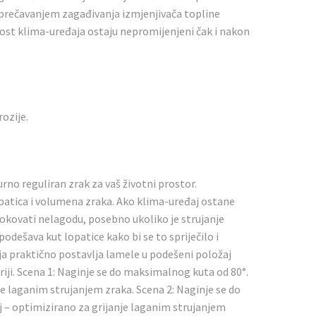
. Sprečavanjem zagađivanja izmjenjivača topline
ost klima-uređaja ostaju nepromijenjeni čak i nakon
ozije.
rno reguliran zrak za vaš životni prostor.
patica i volumena zraka. Ako klima-uređaj ostane
rokovati nelagodu, posebno ukoliko je strujanje
podešava kut lopatice kako bi se to spriječilo i
ja praktično postavlja lamele u podešeni položaj
riji. Scena 1: Naginje se do maksimalnog kuta od 80°.
je laganim strujanjem zraka. Scena 2: Naginje se do
j – optimizirano za grijanje laganim strujanjem