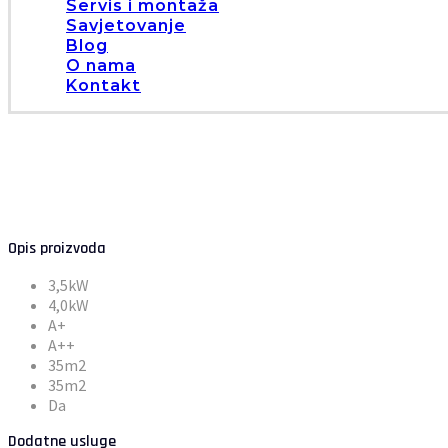
Servis i montaža
Savjetovanje
Blog
O nama
Kontakt
Opis proizvoda
3,5kW
4,0kW
A+
A++
35m2
35m2
Da
Dodatne usluge