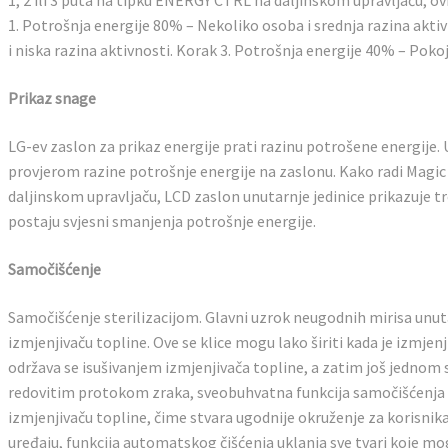
1, 2 ili 3 puta na tipku ENERGY CTRL na daljinskom upravljaču, ov
1. Potrošnja energije 80% – Nekoliko osoba i srednja razina akti
i niska razina aktivnosti. Korak 3. Potrošnja energije 40% – Poko
Prikaz snage
LG-ev zaslon za prikaz energije prati razinu potrošene energije. 
provjerom razine potrošnje energije na zaslonu. Kako radi Magic D
daljinskom upravljaču, LCD zaslon unutarnje jedinice prikazuje t
postaju svjesni smanjenja potrošnje energije.
Samočišćenje
Samočišćenje sterilizacijom. Glavni uzrok neugodnih mirisa unutar
izmjenjivaču topline. Ove se klice mogu lako širiti kada je izmje
održava se isušivanjem izmjenjivača topline, a zatim još jednom st
redovitim protokom zraka, sveobuhvatna funkcija samočišćenja sp
izmjenjivaču topline, čime stvara ugodnije okruženje za korisnika
uređaju, funkcija automatskog čišćenja uklanja sve tvari koje mog