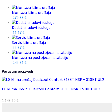
Montaža klima uređaja
279,33
€
Dodatni radovi i usluge
11,17
€
Servis klima uređaja
55,87
€
Montaža na postojeću instalaciju
245,81
€
Povezani proizvodi
LG klima uređaj Dualcool Confort S18ET NSK + S18ET UL2
1.148,60
€