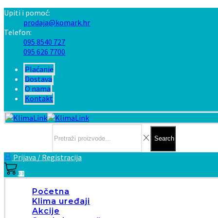
Upiti i pomoć:
prodaja@komark.hr
Telefon:
095 8540 727
095 626 7700
Plaćanje
Dostava
O nama
Kontakt
Search input
Search
Prijava / Registracija
0
0
Početna
Klima uređaji
Akcije