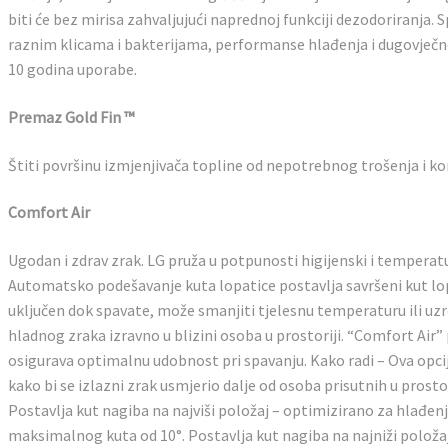
biti će bez mirisa zahvaljujući naprednoj funkciji dezodoriranja
raznim klicama i bakterijama, performanse hlađenja i dugovječn
10 godina uporabe.
Premaz Gold Fin ™
Štiti površinu izmjenjivača topline od nepotrebnog trošenja i kor
Comfort Air
Ugodan i zdrav zrak. LG pruža u potpunosti higijenski i temperatu
Automatsko podešavanje kuta lopatice postavlja savršeni kut lo
uključen dok spavate, može smanjiti tjelesnu temperaturu ili uz
hladnog zraka izravno u blizini osoba u prostoriji. “Comfort Air” 
osigurava optimalnu udobnost pri spavanju. Kako radi – Ova opci
kako bi se izlazni zrak usmjerio dalje od osoba prisutnih u prosto
Postavlja kut nagiba na najviši položaj – optimizirano za hlađen
maksimalnog kuta od 10°. Postavlja kut nagiba na najniži položa