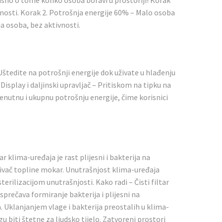
isno o tome koliko osoba boravi u prostoriji! Korak
vnosti. Korak 2. Potrošnja energije 60% – Malo osoba
ja osoba, bez aktivnosti.
Uštedite na potrošnji energije dok uživate u hlađenju
isplay i daljinski upravljač – Pritiskom na tipku na
renutnu i ukupnu potrošnju energije, čime korisnici
 klima-uređaja je rast plijesni i bakterija na
njivač topline mokar. Unutrašnjost klima-uređaja
erilizacijom unutrašnjosti. Kako radi – Čisti filtar
rečava formiranje bakterija i plijesni na
. Uklanjanjem vlage i bakterija preostalih u klima-
u biti štetne za ljudsko tijelo. Zatvoreni prostori