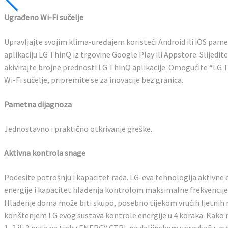
Ugrađeno Wi-Fi sučelje
Upravljajte svojim klima-uređajem koristeći Android ili iOS pame
aplikaciju LG ThinQ iz trgovine Google Play ili Appstore. Slijedit
akivirajte brojne prednosti LG ThinQ aplikacije. Omogućite “LG 
Wi-Fi sučelje, pripremite se za inovacije bez granica.
Pametna dijagnoza
Jednostavno i praktično otkrivanje greške.
Aktivna kontrola snage
Podesite potrošnju i kapacitet rada. LG-eva tehnologija aktivne
energije i kapacitet hlađenja kontrolom maksimalne frekvencij
Hlađenje doma može biti skupo, posebno tijekom vrućih ljetnih mj
korištenjem LG evog sustava kontrole energije u 4 koraka. Kako ra