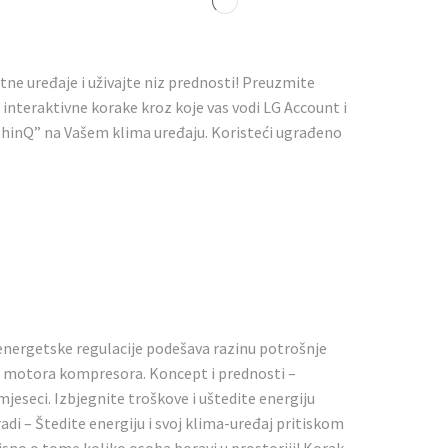
tne uređaje i uživajte niz prednosti! Preuzmite
e interaktivne korake kroz koje vas vodi LG Account i
ThinQ” na Vašem klima uređaju. Koristeći ugrađeno
 energetske regulacije podešava razinu potrošnje
e motora kompresora. Koncept i prednosti –
eseci. Izbjegnite troškove i uštedite energiju
di – Štedite energiju i svoj klima-uređaj pritiskom