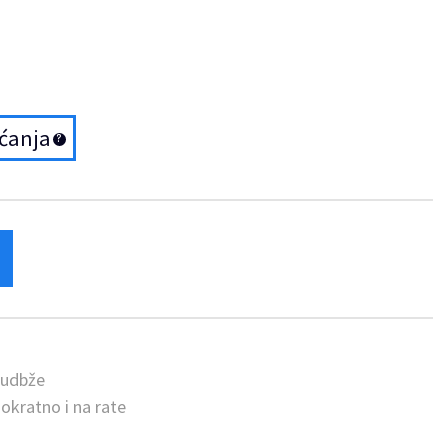
aćanja
rudbže
okratno i na rate