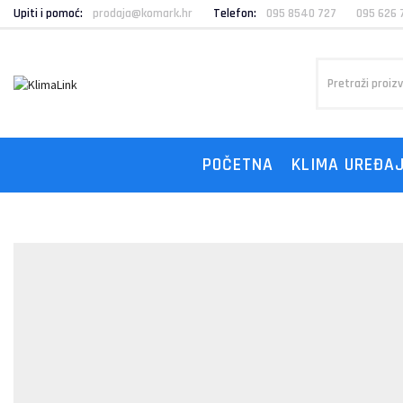
Upiti i pomoć:
prodaja@komark.hr
Telefon:
095 8540 727
095 626 
POČETNA
KLIMA UREĐAJ