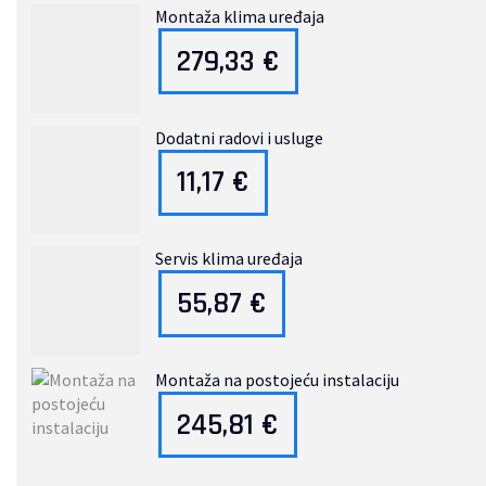
Montaža klima uređaja
279,33
€
Dodatni radovi i usluge
11,17
€
Servis klima uređaja
55,87
€
Montaža na postojeću instalaciju
245,81
€