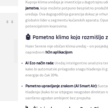
Kupnja klima uređaja je investicija u dugotrajnu 
jamstva
, koje možete potpuno besplatno produžit
uređaja. Ova dugogodišnja garancija dokaz je vrhun
globalni lider u segmentu kućanskih aparata. Opusti
potencijalnim kvarovima.
🤖 Pametna klima koja razmišlja z
Haier Serene nije običan klima uređaj – on posjed
naprednom
hOn aplikacijom
.
AI Eco način rada:
Uređaj inteligentno analizira tem
kako bi automatski prilagodio snagu hlađenja ili 
0
€
758,00
€
762
energije do čak 30%.
Pametno upravljanje zrakom (AI Smart Air):
Sustav
hlađenja (kako bi se izbjegao neugodan direktan na
savršeno ugodan ambijent bez propuha.