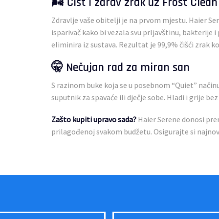
🌬️ Čist i zdrav zrak uz Frost Clea
Zdravlje vaše obitelji je na prvom mjestu. Haier S
isparivač kako bi vezala svu prljavštinu, bakterije 
eliminira iz sustava. Rezultat je 99,9% čišći zrak koj
🤫 Nečujan rad za miran san
S razinom buke koja se u posebnom “Quiet” načinu r
suputnik za spavaće ili dječje sobe. Hladi i grije b
Zašto kupiti upravo sada?
Haier Serene donosi pre
prilagođenoj svakom budžetu. Osigurajte si najnovi