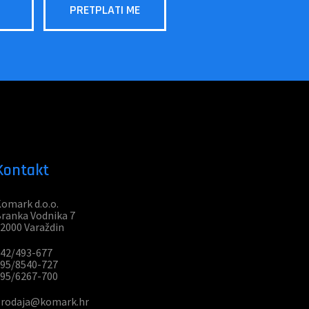
Kontakt
omark d.o.o.
ranka Vodnika 7
2000 Varaždin
42/493-677
95/8540-727
95/6267-700
prodaja@komark.hr