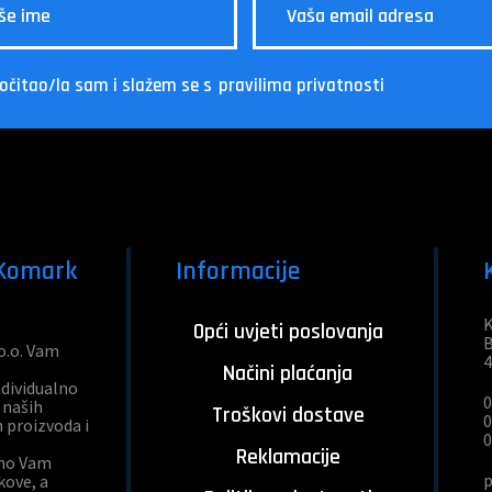
očitao/la sam i slažem se s
pravilima privatnosti
 Komark
Informacije
K
Opći uvjeti poslovanja
B
o.o. Vam
4
Načini plaćanja
dividualno
0
 naših
Troškovi dostave
0
h proizvoda i
0
Reklamacije
tno Vam
ove, a