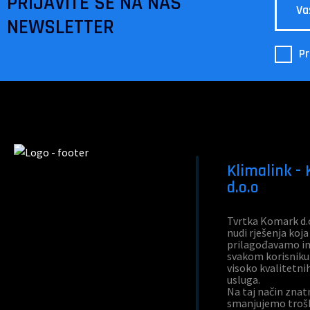
PRIJAVITE SE NA NAŠ
NEWSLETTER
Pr
Klimalink -
d.o.o
Tvrtka Komark d.
nudi rješenja koja
prilagođavamo in
svakom korisniku
visoko kvalitetni
usluga.
Na taj način zna
smanjujemo trošk