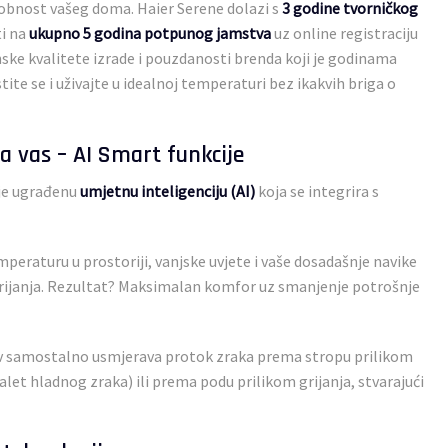
udobnost vašeg doma. Haier Serene dolazi s
3 godine tvorničkog
i na
ukupno 5 godina potpunog jamstva
uz online registraciju
ske kvalitete izrade i pouzdanosti brenda koji je godinama
te se i uživajte u idealnoj temperaturi bez ikakvih briga o
a vas – AI Smart funkcije
uje ugrađenu
umjetnu inteligenciju (AI)
koja se integrira s
peraturu u prostoriji, vanjske uvjete i vaše dosadašnje navike
grijanja. Rezultat? Maksimalan komfor uz smanjenje potrošnje
,23
€
 samostalno usmjerava protok zraka prema stropu prilikom
let hladnog zraka) ili prema podu prilikom grijanja, stvarajući