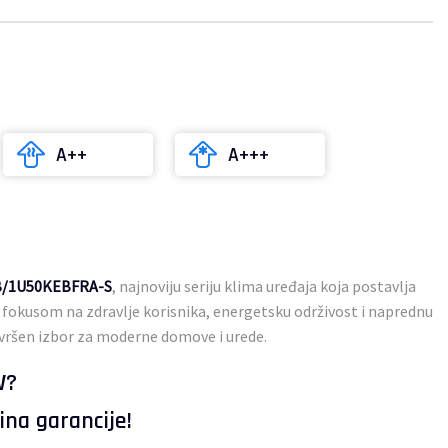
A++
A+++
B/1U50KEBFRA-S
, najnoviju seriju klima uređaja koja postavlja
 s fokusom na zdravlje korisnika, energetsku održivost i naprednu
avršen izbor za moderne domove i urede.
W?
ina garancije!