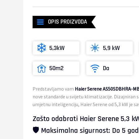
OPIS PROIZVODA
5,3kW
5,9 kW
50m2
Da
Predstavljamo vam
Haier Serene AS50SDBHRA-M
nove standarde u svijetu klimatizacije. Dizajniran
umjetnu inteligenciju, Haier Serene od 5,3 kW je s
Zašto odabrati Haier Serene 5,3 k
🛡️ Maksimalna sigurnost: Do 5 god