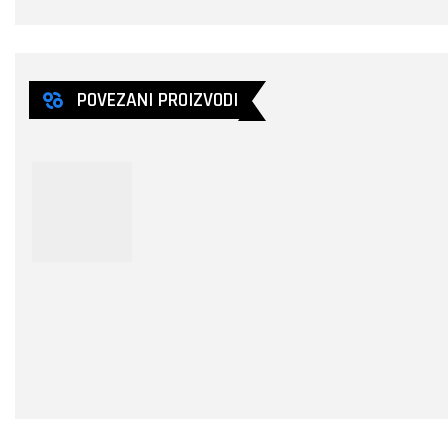
POVEZANI PROIZVODI
573,00
€
543,0