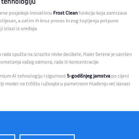
n tehnologiju
erene posjeduje inovativnu
Frost Clean
funkciju koja zamrzava
i plijesan, a zatim ih kroz proces brzog topljenja potpuno
i izlazi iz uređaja.
ada spušta na izrazito niske decibele, Haier Serene je savršen
ez ometanja vašeg odmora, rada ili koncentracije.
mium AI tehnologiju i sigurnost
5-godišnjeg jamstva
po cijeni
ji model na tržištu i uživajte u pametnom hlađenju već danas!