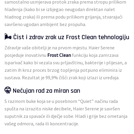
samostalno usmjerava protok zraka prema stropu prilikom
hlađenja (kako bi se izbjegao neugodan direktan nalet
hladnog zraka) ili prema podu prilikom grijanja, stvarajući
savršeno ugodan ambijent bez propuha.
🌬️ Čist i zdrav zrak uz Frost Clean tehnologiju
Zdravlje vaše obitelji je na prvom mjestu. Haier Serene
posjeduje inovativnu
Frost Clean
funkciju koja zamrzava
isparivač kako bi vezala svu prljavštinu, bakterije i plijesan, a
zatim ih kroz proces brzog topljenja potpuno eliminira iz
sustava. Rezultat je 99,9% čišći zrak koji izlazi iz uređaja.
🤫 Nečujan rad za miran san
S razinom buke koja se u posebnom “Quiet” načinu rada
spušta na izrazito niske decibele, Haier Serene je savršen
suputnik za spavaće ili dječje sobe. Hladi i grije bez ometanja
vašeg odmora, rada ili koncentracije.