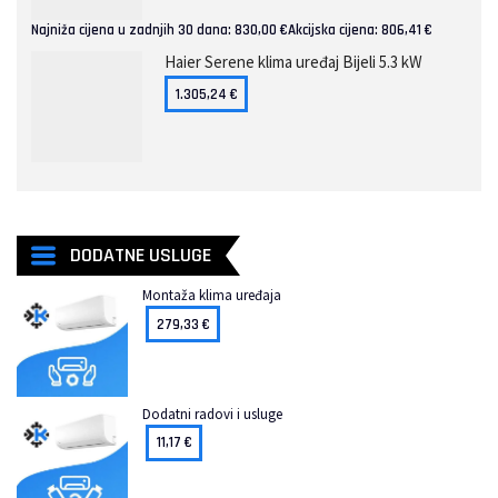
Najniža cijena u zadnjih 30 dana:
830,00
€
Akcijska cijena:
806,41
€
Haier Serene klima uređaj Bijeli 5.3 kW
1.305,24
€
DODATNE USLUGE
Montaža klima uređaja
279,33
€
Dodatni radovi i usluge
11,17
€