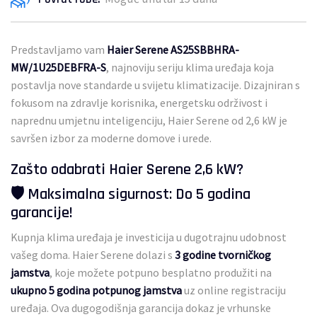
Predstavljamo vam
Haier Serene AS25SBBHRA-
MW/1U25DEBFRA-S
, najnoviju seriju klima uređaja koja
postavlja nove standarde u svijetu klimatizacije. Dizajniran s
fokusom na zdravlje korisnika, energetsku održivost i
naprednu umjetnu inteligenciju, Haier Serene od 2,6 kW je
savršen izbor za moderne domove i urede.
Zašto odabrati Haier Serene 2,6 kW?
🛡️ Maksimalna sigurnost: Do 5 godina
garancije!
Kupnja klima uređaja je investicija u dugotrajnu udobnost
vašeg doma. Haier Serene dolazi s
3 godine tvorničkog
jamstva
, koje možete potpuno besplatno produžiti na
ukupno 5 godina potpunog jamstva
uz online registraciju
uređaja. Ova dugogodišnja garancija dokaz je vrhunske