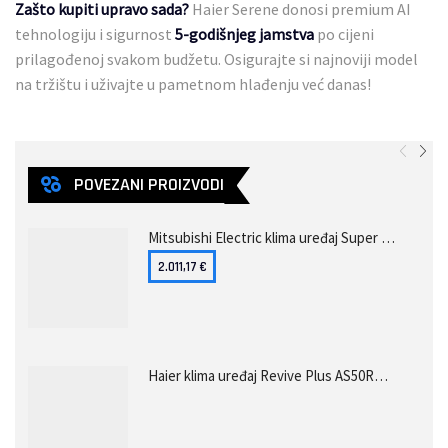
Zašto kupiti upravo sada?
Haier Serene donosi premium AI
tehnologiju i sigurnost
5-godišnjeg jamstva
po cijeni
prilagođenoj svakom budžetu. Osigurajte si najnoviji model
na tržištu i uživajte u pametnom hlađenju već danas!
POVEZANI PROIZVODI
Mitsubishi Electric klima uređaj Super Inverter+ MSZ-AY42VGKP/MUZ-AY42VG
2.011,17
€
Haier klima uređaj Revive Plus AS50RCBHRA-PL/1U50MERFRA-4