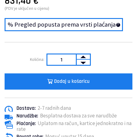
831,40
€
(PDV je uključen u cijenu)
% Pregled popusta prema vrsti plaćanja
Dodaj u košaricu
2-7 radnih dana
Dostava:
Besplatna dostava za sve narudbže
Narudžbe:
Uplatom na račun, kartice jednokratno i na
Plaćanje:
rate
Moguć unutar 15 dana
Povrat robe: