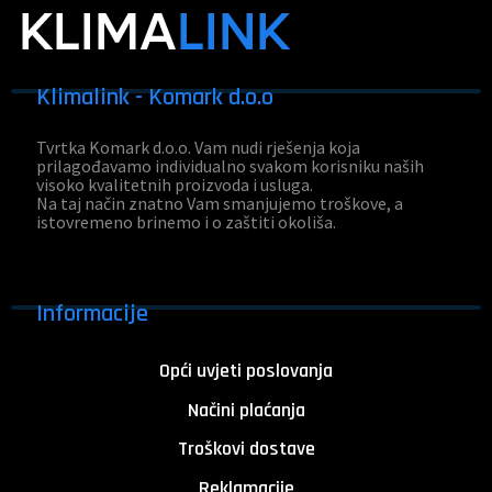
Klimalink - Komark d.o.o
Tvrtka Komark d.o.o. Vam nudi rješenja koja
prilagođavamo individualno svakom korisniku naših
visoko kvalitetnih proizvoda i usluga.
Na taj način znatno Vam smanjujemo troškove, a
istovremeno brinemo i o zaštiti okoliša.
Informacije
Opći uvjeti poslovanja
Načini plaćanja
Troškovi dostave
Reklamacije