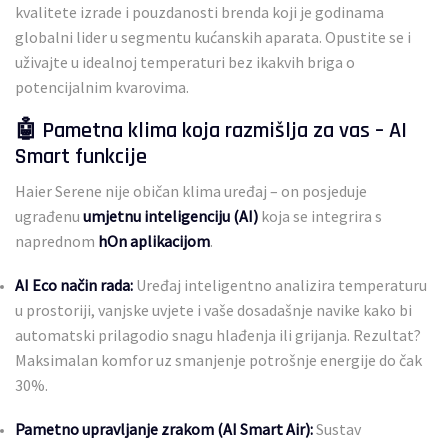
kvalitete izrade i pouzdanosti brenda koji je godinama
globalni lider u segmentu kućanskih aparata. Opustite se i
uživajte u idealnoj temperaturi bez ikakvih briga o
potencijalnim kvarovima.
🤖 Pametna klima koja razmišlja za vas – AI
Smart funkcije
Haier Serene nije običan klima uređaj – on posjeduje
ugrađenu
umjetnu inteligenciju (AI)
koja se integrira s
naprednom
hOn aplikacijom
.
AI Eco način rada:
Uređaj inteligentno analizira temperaturu
u prostoriji, vanjske uvjete i vaše dosadašnje navike kako bi
automatski prilagodio snagu hlađenja ili grijanja. Rezultat?
Maksimalan komfor uz smanjenje potrošnje energije do čak
30%.
Pametno upravljanje zrakom (AI Smart Air):
Sustav