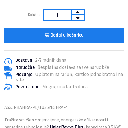
Dodaj u košaricu
2-7 radnih dana
Dostava:
Besplatna dostava za sve narudbže
Narudžbe:
Uplatom na račun, kartice jednokratno i na
Plaćanje:
rate
Moguć unutar 15 dana
Povrat robe:
AS35RBAHRA-PL/1U35YESFRA-4
Tražite savršen omjer cijene, energetske efikasnosti i
napredne tehnologije?
Haier Revive Plus
(kapaciteta 3.5 kW)