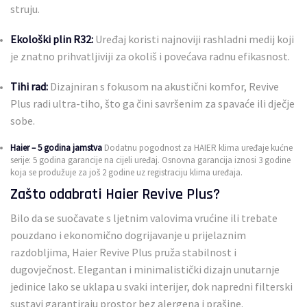
struju.
Ekološki plin R32:
Uređaj koristi najnoviji rashladni medij koji
je znatno prihvatljiviji za okoliš i povećava radnu efikasnost.
Tihi rad:
Dizajniran s fokusom na akustični komfor, Revive
Plus radi ultra-tiho, što ga čini savršenim za spavaće ili dječje
sobe.
Haier – 5 godina jamstva
Dodatnu pogodnost za HAIER klima uređaje kućne
serije: 5 godina garancije na cijeli uređaj. Osnovna garancija iznosi 3 godine
koja se produžuje za još 2 godine uz registraciju klima uređaja.
Zašto odabrati Haier Revive Plus?
Bilo da se suočavate s ljetnim valovima vrućine ili trebate
pouzdano i ekonomično dogrijavanje u prijelaznim
razdobljima, Haier Revive Plus pruža stabilnost i
dugovječnost. Elegantan i minimalistički dizajn unutarnje
jedinice lako se uklapa u svaki interijer, dok napredni filterski
sustavi garantiraju prostor bez alergena i prašine.