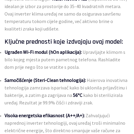
idealan je izbor za prostorije do 35-40 kvadratnih metara.
Ovaj inverter klima uređaj ne samo da osigurava savršenu
temperaturu tokom cijele godine, već aktivno brine o
kvaliteti zraka koji udišete.
Ključne prednosti koje izdvajaju ovaj model:
Ugrađen Wi-Fi modul (hOn aplikacija):
Upravljajte klimom s
bilo kojeg mjesta putem pametnog telefona. Rashladite
dom prije nego što se vratite s posla.
Samočišćenje (Steri-Clean tehnologija):
Haierova inovativna
tehnologija zamrzava isparivač kako bi uklonila prljavštinu i
bakterije, a zatim ga zagrijava na
56°C
kako bi sterilizirala
uređaj. Rezultat je 99.9% čišći i zdraviji zrak.
Visoka energetska efikasnost (A++/A+):
Zahvaljujući
naprednoj inverter tehnologiji, ovaj uređaj troši minimalno
električne energije, što direktno smanjuje vaše račune za