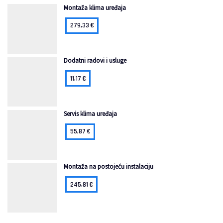
Montaža klima uređaja
279,33
€
Dodatni radovi i usluge
11,17
€
Servis klima uređaja
55,87
€
Montaža na postojeću instalaciju
245,81
€