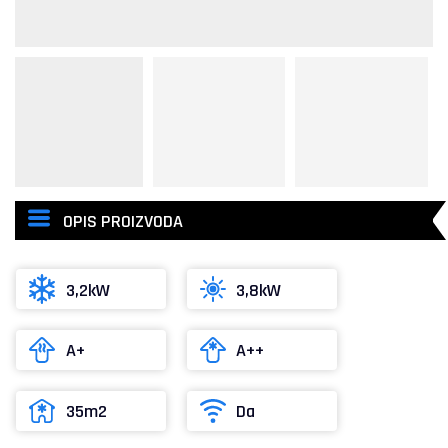
OPIS PROIZVODA
3,2kW
3,8kW
A+
A++
35m2
Da