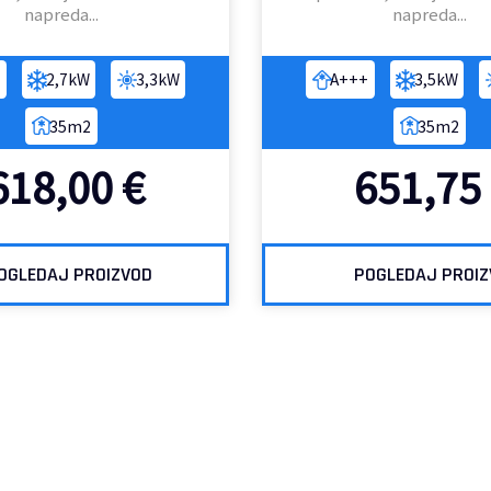
napreda...
napreda...
2,7kW
3,3kW
A+++
3,5kW
35m2
35m2
618,00
€
651,75
OGLEDAJ PROIZVOD
POGLEDAJ PROI