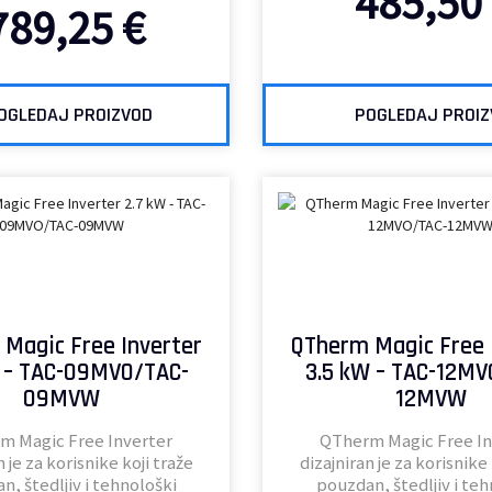
485,50
789,25
€
OGLEDAJ PROIZVOD
POGLEDAJ PROI
Magic Free Inverter
QTherm Magic Free 
W – TAC-09MVO/TAC-
3.5 kW – TAC-12MV
09MVW
12MVW
m Magic Free Inverter
QTherm Magic Free In
n je za korisnike koji traže
dizajniran je za korisnike 
n, štedljiv i tehnološki
pouzdan, štedljiv i teh