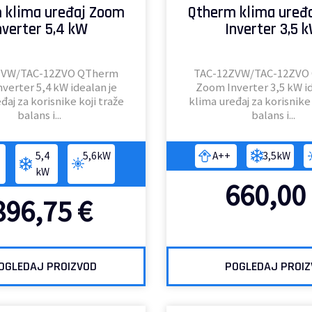
 klima uređaj Zoom
Qtherm klima uređ
nverter 5,4 kW
Inverter 3,5 
ZVW/TAC-12ZVO QTherm
TAC-12ZVW/TAC-12ZVO
verter 5,4 kW idealan je
Zoom Inverter 3,5 kW id
đaj za korisnike koji traže
klima uređaj za korisnike 
balans i...
balans i...
5,4
5,6kW
A++
3,5kW
kW
660,00
896,75
€
OGLEDAJ PROIZVOD
POGLEDAJ PROI