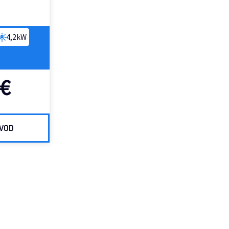
4,2kW
€
ZVOD