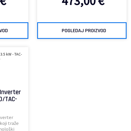
€
473,00
€
ZVOD
POGLEDAJ PROIZVOD
Inverter
O/TAC-
verter
koji traže
nološki