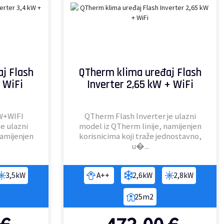
j Flash
QTherm klima uređaj Flash
 WiFi
Inverter 2,65 kW + WiFi
W+WIFI
QTherm Flash Inverter je ulazni
e ulazni
model iz QTherm linije, namijenjen
namijenjen
korisnicima koji traže jednostavno,
u�...
3,5kW
A++
2,6kW
2,8kW
25m2