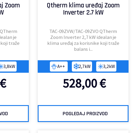
aj Zoom
Qtherm klima uređaj Zoom
kW
Inverter 2.7 kW
 QTherm
TAC-09ZVW/TAC-09ZVO QTherm
ealan je
Zoom Inverter 2,7 kW idealan je
koji traže
klima uređaj za korisnike koji traže
balans i...
3,8kW
A++
2,7kW
3,2kW
€
528,00
€
ZVOD
POGLEDAJ PROIZVOD