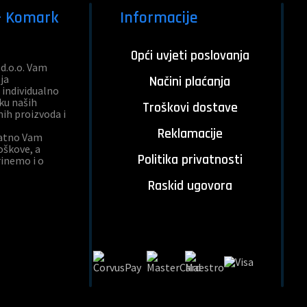
 - Komark
Informacije
Opći uvjeti poslovanja
d.o.o. Vam
ja
Načini plaćanja
individualno
ku naših
Troškovi dostave
nih proizvoda i
Reklamacije
natno Vam
škove, a
Politika privatnosti
inemo i o
Raskid ugovora