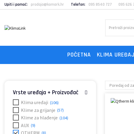
Upiti i pomoć:
prodaja@komark.hr
Telefon:
095 8540 727
095 626 
POČETNA
KLIMA UREĐAJ
Vrste uređaja + Proizvođač
Klima uređaji
(106)
Klime za grijanje
(57)
Klime za hlađenje
(104)
AUX
(9)
QTHERM
(8)