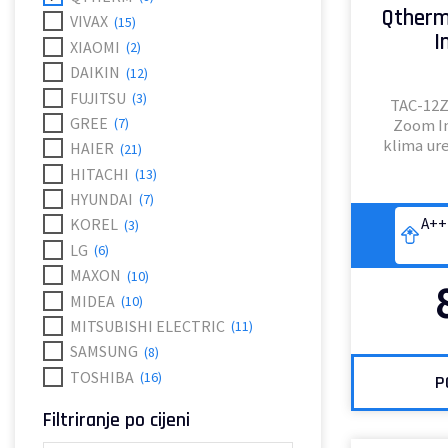
Qtherm
VIVAX
(15)
I
XIAOMI
(2)
DAIKIN
(12)
FUJITSU
(3)
TAC-12
GREE
Zoom In
(7)
klima ure
HAIER
(21)
HITACHI
(13)
HYUNDAI
(7)
A++
KOREL
(3)
LG
(6)
MAXON
(10)
MIDEA
(10)
MITSUBISHI ELECTRIC
(11)
SAMSUNG
(8)
TOSHIBA
(16)
P
Filtriranje po cijeni