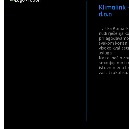
Klimalink
d.o.o
Tvrtka Komark 
nudi rješenja ko
prilagođavamo 
svakom korisni
visoko kvalitet
usluga.
Na taj način z
smanjujemo tro
istovremeno br
zaštiti okoliša.