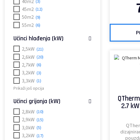
40m2
(3)
45m2
(12)
50m2
(9)
55m2
(6)
P
Učinci hlađenja (kW)
2,5kW
(21)
2,6kW
(20)
2,7kW
(6)
3,2kW
(3)
3,3kW
(1)
Prikaži još opcija
QTherm 
Učinci grijanja (kW)
2.7 k
2,8kW
(10)
2,9kW
(15)
QTher
3,0kW
(5)
dizajnira
3,2kW
(17)
pouzda