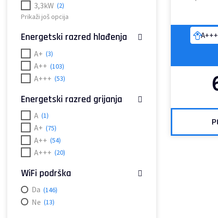
3,3kW
(2)
Prikaži još opcija
A+++
Energetski razred hlađenja
A+
(3)
A++
(103)
A+++
(53)
Energetski razred grijanja
A
(1)
P
A+
(75)
A++
(54)
A+++
(20)
WiFi podrška
Da
(146)
Ne
(13)