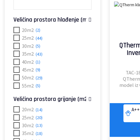
Veličina prostora hlađenje (m2)
20m2
(2)
25m2
(44)
QTherm
30m2
(5)
Inve
35m2
(43)
40m2
(1)
45m2
(9)
TAC-1
50m2
(29)
QTherm 
model iz 
55m2
(5)
Veličina prostora grijanje (m2)
20m2
(14)
A++
25m2
(20)
30m2
(13)
35m2
(18)