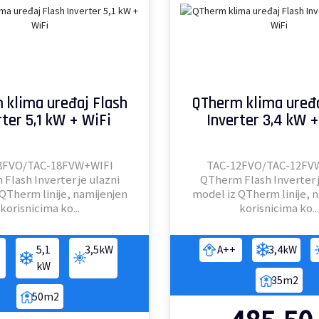
 klima uređaj Flash
QTherm klima uređa
rter 5,1 kW + WiFi
Inverter 3,4 kW +
8FVO/TAC-18FVW+WIFI
TAC-12FVO/TAC-12FV
Flash Inverter je ulazni
QTherm Flash Inverter j
QTherm linije, namijenjen
model iz QTherm linije, 
korisnicima ko...
korisnicima ko...
5,1
3,5kW
A++
3,4kW
kW
35m2
50m2