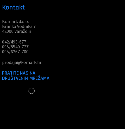
Kontakt
Komark d.o.o.
Branka Vodnika 7
42000 Varaždin
042/493-677
095/8540-727
095/6267-700
prodaja@komark.hr
PRATITE NAS NA
DRUŠTVENIM MREŽAMA