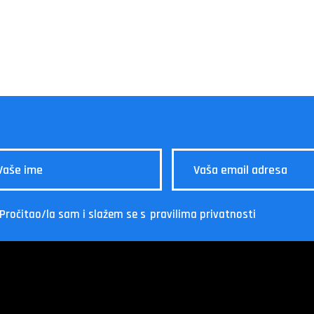
Pročitao/la sam i slažem se s
pravilima privatnosti