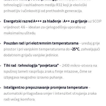
tehnologiji i rashladnom mediju R32 koji je ekološki
prihvatljiv i učinkovitiji od prethodnih generacija.
Energetski razred A+++ za hlađenje
i
A++ za grijanje
uz SCOP
vrijednost 4.6 – idealan za cjelogodišnju uporabu uz
maksimalnu uštedu.
Pouzdan rad i pri ekstremnim temperaturama
– uređaj grije
prostor i pri vanjskim temperaturama do
-25°C
, zahvaljujući
dodatnom grijaču vanjske jedinice.
Tihi rad
i
tehnologija “povjetarca”
– 2430 mikro-otvora na
ispušnoj lameli raspršuju zrak u finije mlazove, čime se
izbjegava neugodno izravno puhanje.
Inteligentno prepoznavanje promjena temperature
–
automatski prilagođava smjer i intenzitet strujanja zraka
radi većeg komfora.