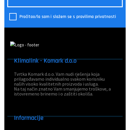
Pročitao/la sam i slažem se s
pravilima privatnosti
Klimalink - Komark d.o.o
Tvrtka Komark d.o.o. Vam nudi rješenja koja
prilagođavamo individualno svakom korisniku
naših visoko kvalitetnih proizvoda i usluga.
Na taj način znatno Vam smanjujemo troškove, a
istovremeno brinemo i o zaštiti okoliša.
Informacije