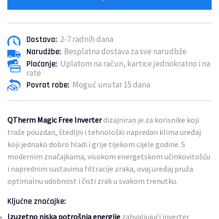
2-7 radnih dana
Dostava:
Besplatna dostava za sve narudbže
Narudžbe:
Uplatom na račun, kartice jednokratno i na
Plaćanje:
rate
Moguć unutar 15 dana
Povrat robe:
QTherm Magic Free Inverter
dizajniran je za korisnike koji
traže pouzdan, štedljiv i tehnološki napredan klima uređaj
koji jednako dobro hladi i grije tijekom cijele godine. S
modernim značajkama, visokom energetskom učinkovitošću
i naprednim sustavima filtracije zraka, ovaj uređaj pruža
optimalnu udobnost i čisti zrak u svakom trenutku.
Ključne značajke:
Izuzetno niska potrošnja energije
zahvaljujući inverter