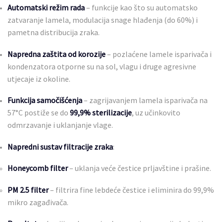
Automatski režim rada
– funkcije kao što su automatsko
zatvaranje lamela, modulacija snage hlađenja (do 60%) i
pametna distribucija zraka.
Napredna zaštita od korozije
– pozlaćene lamele isparivača i
kondenzatora otporne su na sol, vlagu i druge agresivne
utjecaje iz okoline.
Funkcija samočišćenja
– zagrijavanjem lamela isparivača na
57°C postiže se do
99,9% sterilizacije
, uz učinkovito
odmrzavanje i uklanjanje vlage.
Napredni sustav filtracije zraka
:
Honeycomb filter
– uklanja veće čestice prljavštine i prašine.
PM 2.5 filter
– filtrira fine lebdeće čestice i eliminira do 99,9%
mikro zagađivača.