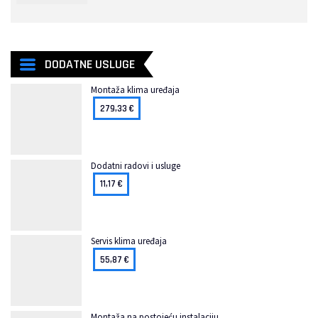
DODATNE USLUGE
Montaža klima uređaja
279,33
€
Dodatni radovi i usluge
11,17
€
Servis klima uređaja
55,87
€
Montaža na postojeću instalaciju