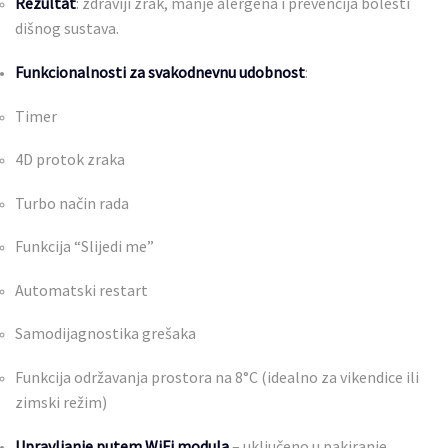
Rezultat
: zdraviji zrak, manje alergena i prevencija bolesti
dišnog sustava.
Funkcionalnosti za svakodnevnu udobnost
:
Timer
4D protok zraka
Turbo način rada
Funkcija “Slijedi me”
Automatski restart
Samodijagnostika grešaka
Funkcija održavanja prostora na 8°C (idealno za vikendice ili
zimski režim)
Upravljanje putem WiFi modula
– uključeno u pakiranje.