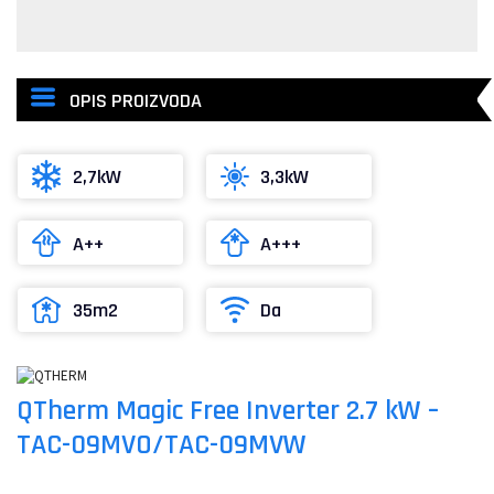
OPIS PROIZVODA
2,7kW
3,3kW
A++
A+++
35m2
Da
QTherm Magic Free Inverter 2.7 kW –
TAC-09MVO/TAC-09MVW