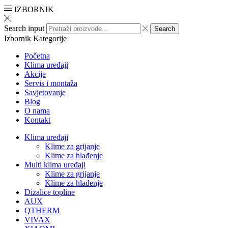
IZBORNIK
Search input
Search
Izbornik
Kategorije
Početna
Klima uređaji
Akcije
Servis i montaža
Savjetovanje
Blog
O nama
Kontakt
Klima uređaji
Klime za grijanje
Klime za hlađenje
Multi klima uređaji
Klime za grijanje
Klime za hlađenje
Dizalice topline
AUX
QTHERM
VIVAX