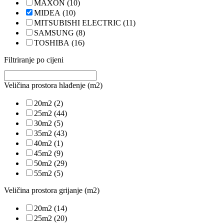
MAXON
(10)
MIDEA
(10)
MITSUBISHI ELECTRIC
(11)
SAMSUNG
(8)
TOSHIBA
(16)
Filtriranje po cijeni
Veličina prostora hlađenje (m2)
20m2
(2)
25m2
(44)
30m2
(5)
35m2
(43)
40m2
(1)
45m2
(9)
50m2
(29)
55m2
(5)
Veličina prostora grijanje (m2)
20m2
(14)
25m2
(20)