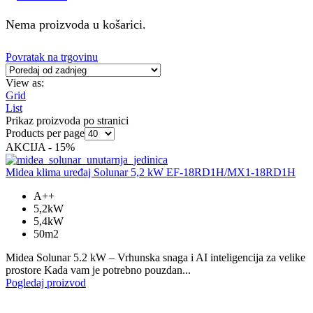
Nema proizvoda u košarici.
Povratak na trgovinu
View as:
Grid
List
Prikaz proizvoda po stranici
Products per page
AKCIJA - 15%
Midea klima uređaj Solunar 5,2 kW EF-18RD1H/MX1-18RD1H
A++
5,2kW
5,4kW
50m2
Midea Solunar 5.2 kW – Vrhunska snaga i AI inteligencija za velike
prostore Kada vam je potrebno pouzdan...
Pogledaj proizvod