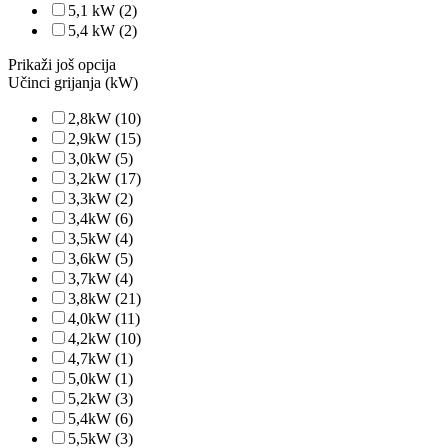
5,1 kW
(2)
5,4 kW
(2)
Prikaži još opcija
Učinci grijanja (kW)
2,8kW
(10)
2,9kW
(15)
3,0kW
(5)
3,2kW
(17)
3,3kW
(2)
3,4kW
(6)
3,5kW
(4)
3,6kW
(5)
3,7kW
(4)
3,8kW
(21)
4,0kW
(11)
4,2kW
(10)
4,7kW
(1)
5,0kW
(1)
5,2kW
(3)
5,4kW
(6)
5,5kW
(3)