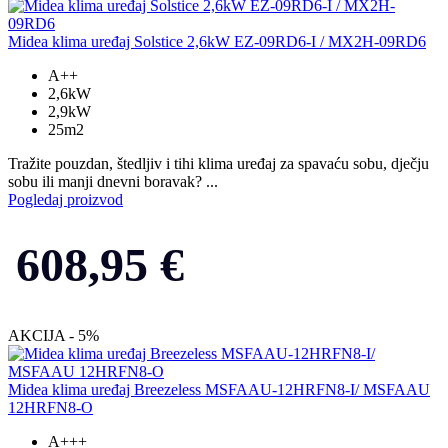
Midea klima uređaj Solstice 2,6kW EZ-09RD6-I / MX2H-09RD6
A++
2,6kW
2,9kW
25m2
Tražite pouzdan, štedljiv i tihi klima uređaj za spavaću sobu, dječju
sobu ili manji dnevni boravak? ...
Pogledaj proizvod
608,95
€
AKCIJA - 5%
Midea klima uređaj Breezeless MSFAAU-12HRFN8-I/ MSFAAU
12HRFN8-O
A+++