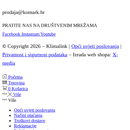
prodaja@komark.hr
PRATITE NAS NA DRUŠTVENIM MREŽAMA
Facebook
Instagram
Youtube
©
Copyright 2026 – Klimalink |
Opći uvjeti poslovanja
|
Privatnost i sigurnost podataka
–
Izrada web shopa:
X-
media
Početna
Trgovina
0
Košarica
Više
Više
Opći uvjeti poslovanja
Načini plaćanja
Troškovi dostave
Reklamacije