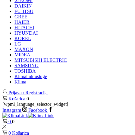
XIAOMI
DAIKIN
FUJITSU
GREE
HAIER
HITACHI
HYUNDAI
KOREL
LG
MAXON
MIDEA
MITSUBISHI ELECTRIC
SAMSUNG
TOSHIBA
Klimalink usluge
Klima
Prijava / Registracija
Košarica
0
[wpml_language_selector_widget]
Instagram
Facebook
0
0
0
Košarica