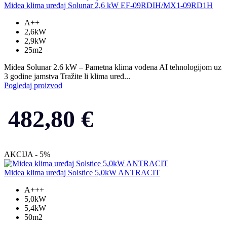
Midea klima uređaj Solunar 2,6 kW EF-09RDIH/MX1-09RD1H
A++
2,6kW
2,9kW
25m2
Midea Solunar 2.6 kW – Pametna klima vođena AI tehnologijom uz
3 godine jamstva Tražite li klima uređ...
Pogledaj proizvod
482,80
€
AKCIJA - 5%
Midea klima uređaj Solstice 5,0kW ANTRACIT
A+++
5,0kW
5,4kW
50m2