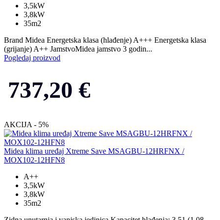
3,5kW
3,8kW
35m2
Brand Midea Energetska klasa (hlađenje) A+++ Energetska klasa
(grijanje) A++ JamstvoMidea jamstvo 3 godin...
Pogledaj proizvod
737,20
€
AKCIJA - 5%
Midea klima uređaj Xtreme Save MSAGBU-12HRFNX /
MOX102-12HFN8
A++
3,5kW
3,8kW
35m2
Zidna unutarnja i vanjska jedinica Kapacitet hlađenja: 3,51 (1,08-