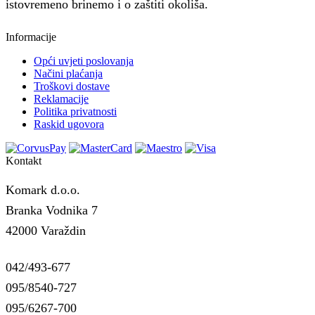
istovremeno brinemo i o zaštiti okoliša.
Informacije
Opći uvjeti poslovanja
Načini plaćanja
Troškovi dostave
Reklamacije
Politika privatnosti
Raskid ugovora
Kontakt
Komark d.o.o.
Branka Vodnika 7
42000 Varaždin
042/493-677
095/8540-727
095/6267-700