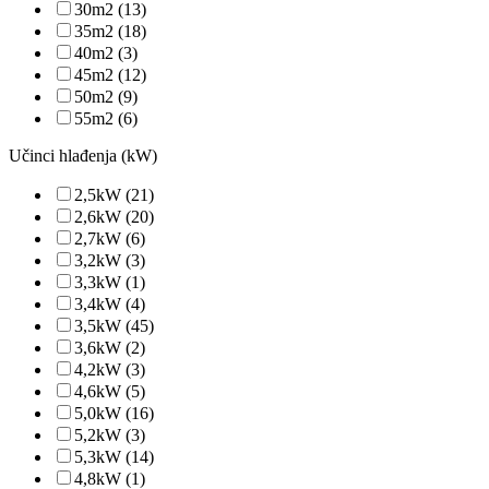
30m2
(13)
35m2
(18)
40m2
(3)
45m2
(12)
50m2
(9)
55m2
(6)
Učinci hlađenja (kW)
2,5kW
(21)
2,6kW
(20)
2,7kW
(6)
3,2kW
(3)
3,3kW
(1)
3,4kW
(4)
3,5kW
(45)
3,6kW
(2)
4,2kW
(3)
4,6kW
(5)
5,0kW
(16)
5,2kW
(3)
5,3kW
(14)
4,8kW
(1)