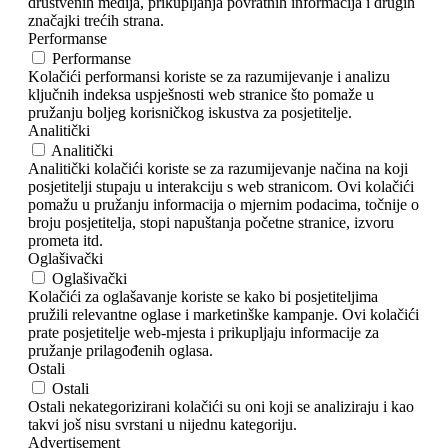
društvenih medija, prikupljanja povratnih informacija i drugih
značajki trećih strana.
Performanse
Performanse
Kolačići performansi koriste se za razumijevanje i analizu
ključnih indeksa uspješnosti web stranice što pomaže u
pružanju boljeg korisničkog iskustva za posjetitelje.
Analitički
Analitički
Analitički kolačići koriste se za razumijevanje načina na koji
posjetitelji stupaju u interakciju s web stranicom. Ovi kolačići
pomažu u pružanju informacija o mjernim podacima, točnije o
broju posjetitelja, stopi napuštanja početne stranice, izvoru
prometa itd.
Oglašivački
Oglašivački
Kolačići za oglašavanje koriste se kako bi posjetiteljima
pružili relevantne oglase i marketinške kampanje. Ovi kolačići
prate posjetitelje web-mjesta i prikupljaju informacije za
pružanje prilagođenih oglasa.
Ostali
Ostali
Ostali nekategorizirani kolačići su oni koji se analiziraju i kao
takvi još nisu svrstani u nijednu kategoriju.
Advertisement