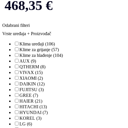
468,35
€
Odabrani filteri
Vrste uređaja + Proizvođač
Klima uređaji
(106)
Klime za grijanje
(57)
Klime za hlađenje
(104)
AUX
(9)
QTHERM
(8)
VIVAX
(15)
XIAOMI
(2)
DAIKIN
(12)
FUJITSU
(3)
GREE
(7)
HAIER
(21)
HITACHI
(13)
HYUNDAI
(7)
KOREL
(3)
LG
(6)