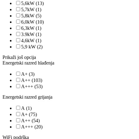
5,6kW
(13)
5,7kW
(1)
5,8kW
(5)
6,0kW
(10)
6,3kW
(1)
3.9kW
(1)
4,6kW
(1)
5,9 kW
(2)
Prikaži još opcija
Energetski razred hlađenja
A+
(3)
A++
(103)
A+++
(53)
Energetski razred grijanja
A
(1)
A+
(75)
A++
(54)
A+++
(20)
WiFi podrška