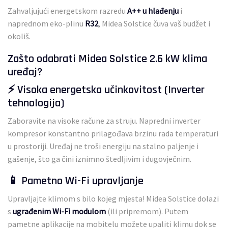
Zahvaljujući energetskom razredu
A++ u hlađenju
i
naprednom eko-plinu
R32
, Midea Solstice čuva vaš budžet i
okoliš.
Zašto odabrati Midea Solstice 2.6 kW klima
uređaj?
⚡ Visoka energetska učinkovitost (Inverter
tehnologija)
Zaboravite na visoke račune za struju. Napredni inverter
kompresor konstantno prilagođava brzinu rada temperaturi
u prostoriji. Uređaj ne troši energiju na stalno paljenje i
gašenje, što ga čini iznimno štedljivim i dugovječnim.
📱 Pametno Wi-Fi upravljanje
Upravljajte klimom s bilo kojeg mjesta! Midea Solstice dolazi
s
ugrađenim Wi-Fi modulom
(ili pripremom). Putem
pametne aplikacije na mobitelu možete upaliti klimu dok se