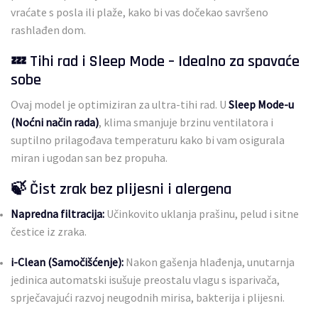
vraćate s posla ili plaže, kako bi vas dočekao savršeno
rashlađen dom.
💤 Tihi rad i Sleep Mode – Idealno za spavaće
sobe
Ovaj model je optimiziran za ultra-tihi rad. U
Sleep Mode-u
(Noćni način rada)
, klima smanjuje brzinu ventilatora i
suptilno prilagođava temperaturu kako bi vam osigurala
miran i ugodan san bez propuha.
🍃 Čist zrak bez plijesni i alergena
Napredna filtracija:
Učinkovito uklanja prašinu, pelud i sitne
čestice iz zraka.
i-Clean (Samočišćenje):
Nakon gašenja hlađenja, unutarnja
jedinica automatski isušuje preostalu vlagu s isparivača,
sprječavajući razvoj neugodnih mirisa, bakterija i plijesni.