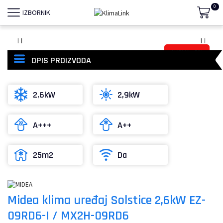
0
IZBORNIK
- 5%
OPIS PROIZVODA
2,6kW
2,9kW
A+++
A++
25m2
Da
Midea klima uređaj Solstice 2,6kW EZ-
09RD6-I / MX2H-09RD6