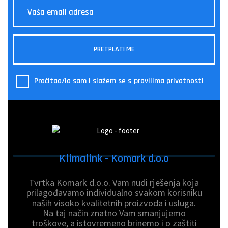
Pročitao/la sam i slažem se s
pravilima privatnosti
Klimalink - Komark d.o.o
Tvrtka Komark d.o.o. Vam nudi rješenja koja
prilagođavamo individualno svakom korisniku
naših visoko kvalitetnih proizvoda i usluga.
Na taj način znatno Vam smanjujemo
troškove, a istovremeno brinemo i o zaštiti