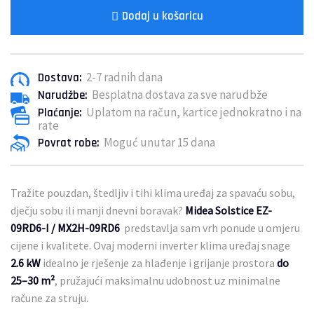
Dodaj u košaricu
2-7 radnih dana
Dostava:
Besplatna dostava za sve narudbže
Narudžbe:
Uplatom na račun, kartice jednokratno i na
Plaćanje:
rate
Moguć unutar 15 dana
Povrat robe:
Tražite pouzdan, štedljiv i tihi klima uređaj za spavaću sobu,
dječju sobu ili manji dnevni boravak?
Midea Solstice EZ-
09RD6-I / MX2H-09RD6
predstavlja sam vrh ponude u omjeru
cijene i kvalitete. Ovaj moderni inverter klima uređaj snage
2.6 kW
idealno je rješenje za hlađenje i grijanje prostora
do
25–30 m²
, pružajući maksimalnu udobnost uz minimalne
račune za struju.