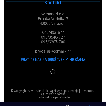
Kontakt
Komark d.o.o.
Branka Vodnika 7
42000 Varaždin
042/493-677
095/8540-727
095/6267-700
prodaja@komark.hr
PRATITE NAS NA DRUŠTVENIM MREŽAMA
©
Copyright 2026 – Klimalink |
Opći uvjeti poslovanja
|
Privatnost i
sigurnost podataka
Izrada web shopa:
X-media