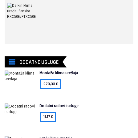
DODATNE USLUGE
Montaža klima uređaja
279,33
€
Dodatni radovi i usluge
11,17
€