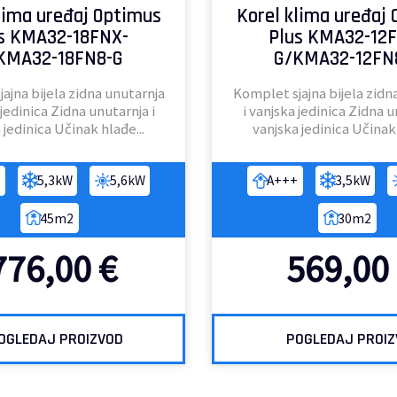
lima uređaj Optimus
Korel klima uređaj
s KMA32-18FNX-
Plus KMA32-12
KMA32-18FN8-G
G/KMA32-12FN
ajna bijela zidna unutarnja
Komplet sjajna bijela zidn
 jedinica Zidna unutarnja i
i vanjska jedinica Zidna u
 jedinica Učinak hlađe...
vanjska jedinica Učinak 
5,3kW
5,6kW
A+++
3,5kW
45m2
30m2
776,00
€
569,00
OGLEDAJ PROIZVOD
POGLEDAJ PROI