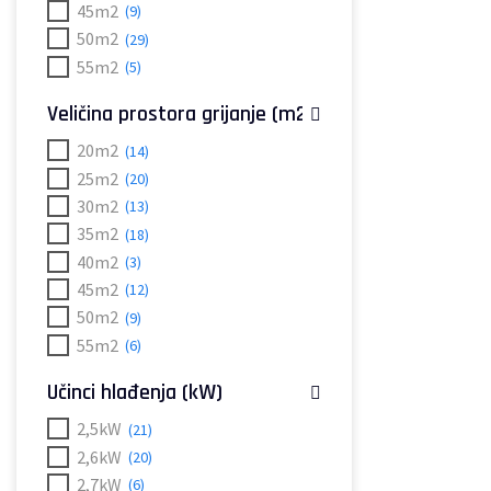
45m2
(9)
50m2
(29)
55m2
(5)
Veličina prostora grijanje (m2)
20m2
(14)
25m2
(20)
30m2
(13)
35m2
(18)
40m2
(3)
45m2
(12)
50m2
(9)
55m2
(6)
Učinci hlađenja (kW)
2,5kW
(21)
2,6kW
(20)
2,7kW
(6)