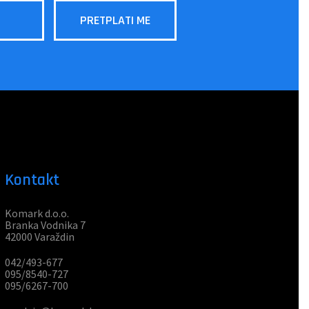
Kontakt
Komark d.o.o.
Branka Vodnika 7
42000 Varaždin
042/493-677
095/8540-727
095/6267-700