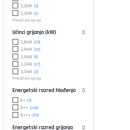
3,2kW
(3)
3,3kW
(1)
Prikaži još opcija
Učinci grijanja (kW)
2,8kW
(10)
2,9kW
(15)
3,0kW
(5)
3,2kW
(17)
3,3kW
(2)
Prikaži još opcija
Energetski razred hlađenja
A+
(3)
A++
(103)
A+++
(53)
Energetski razred grijanja