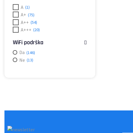
A
(1)
A+
(75)
A++
(54)
A+++
(20)
WiFi podrška
Da
(146)
Ne
(13)