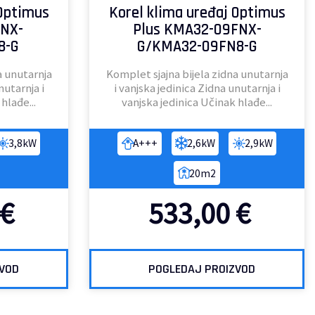
 Optimus
Korel klima uređaj Optimus
FNX-
Plus KMA32-09FNX-
8-G
G/KMA32-09FN8-G
a unutarnja
Komplet sjajna bijela zidna unutarnja
nutarnja i
i vanjska jedinica Zidna unutarnja i
hlađe...
vanjska jedinica Učinak hlađe...
3,8kW
A+++
2,6kW
2,9kW
20m2
€
533,00
€
ZVOD
POGLEDAJ PROIZVOD