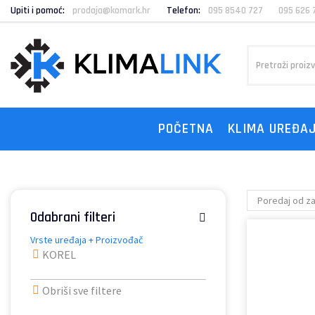
Upiti i pomoć:
prodaja@komark.hr
Telefon:
095 8540 727
095 626 
POČETNA
KLIMA UREĐAJ
Odabrani filteri
Vrste uređaja + Proizvođač
KOREL
Obriši sve filtere