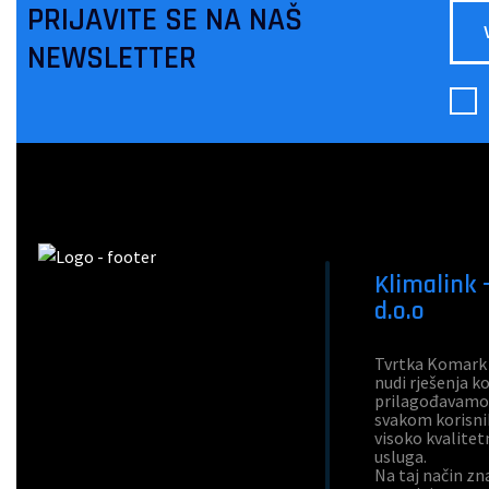
PRIJAVITE SE NA NAŠ
NEWSLETTER
Klimalink
d.o.o
Tvrtka Komark 
nudi rješenja ko
prilagođavamo 
svakom korisni
visoko kvalitet
usluga.
Na taj način z