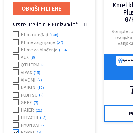
Korel k
OBRIŠI FILTERE
Plu
G/
Vrste uređaja + Proizvođač
Komplet sj
Klima uređaji
(106)
i vanjska
Klime za grijanje
(57)
vanjska
Klime za hlađenje
(104)
AUX
(9)
A+++
QTHERM
(8)
VIVAX
(15)
XIAOMI
(2)
DAIKIN
(12)
FUJITSU
(3)
GREE
(7)
HAIER
(21)
P
HITACHI
(13)
HYUNDAI
(7)
KOREL
(3)