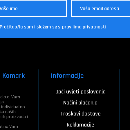
Pročitao/la sam i slažem se s
pravilima privatnosti
 - Komark
Informacije
Opći uvjeti poslovanja
d.o.o. Vam
ja
Načini plaćanja
individualno
ku naših
Troškovi dostave
nih proizvoda i
Reklamacije
natno Vam