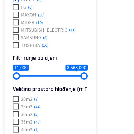
LG
(6)
MAXON
(10)
MIDEA
(10)
MITSUBISHI ELECTRIC
(11)
SAMSUNG
(8)
TOSHIBA
(16)
Filtriranje po cijeni
11,00€
3.563,00€
Veličina prostora hlađenje (m2)
20m2
(2)
25m2
(44)
30m2
(5)
35m2
(43)
40m2
(1)