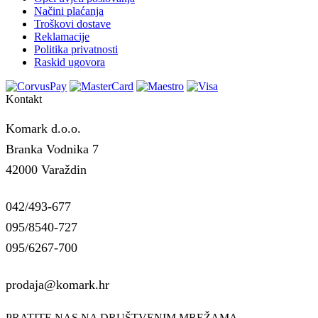
Načini plaćanja
Troškovi dostave
Reklamacije
Politika privatnosti
Raskid ugovora
Kontakt
Komark d.o.o.
Branka Vodnika 7
42000 Varaždin
042/493-677
095/8540-727
095/6267-700
prodaja@komark.hr
PRATITE NAS NA DRUŠTVENIM MREŽAMA