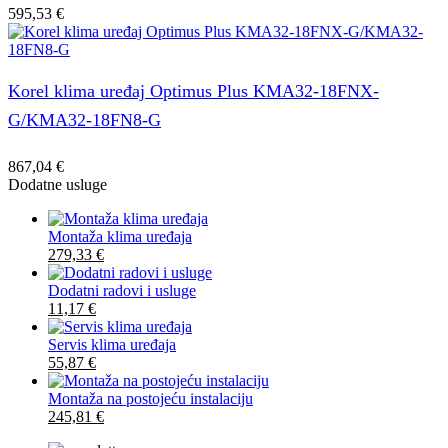
595,53
€
Korel klima uređaj Optimus Plus KMA32-18FNX-
G/KMA32-18FN8-G
867,04
€
Dodatne usluge
Montaža klima uređaja
279,33
€
Dodatni radovi i usluge
11,17
€
Servis klima uređaja
55,87
€
Montaža na postojeću instalaciju
245,81
€