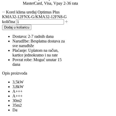
MasterCard, Visa, Vpay 2-36 rata
Korel klima uređaj Optimus Plus
KMA32-12FNX-G/KMA32-12FN8-G
količina
Dodaj u košaricu
Dostava:
2-7 radnih dana
Narudžbe:
Besplatna dostava za
sve narudbže
Plaćanje:
Uplatom na račun,
kartice jednokratno i na rate
Povrat robe:
Moguć unutar 15
dana
Opis proizvoda
3,5kW
3,8kW
A+++
A+++
30m2
35m2
Da