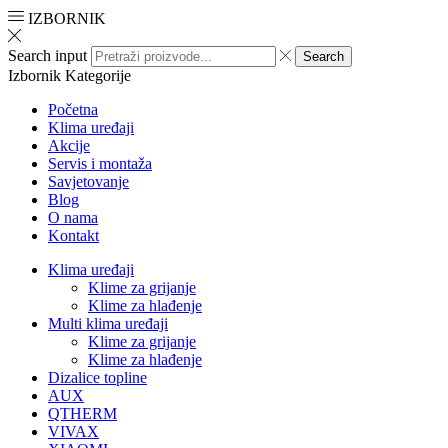
IZBORNIK
Search input
Search
Izbornik
Kategorije
Početna
Klima uređaji
Akcije
Servis i montaža
Savjetovanje
Blog
O nama
Kontakt
Klima uređaji
Klime za grijanje
Klime za hlađenje
Multi klima uređaji
Klime za grijanje
Klime za hlađenje
Dizalice topline
AUX
QTHERM
VIVAX