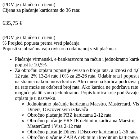
(PDV je uključen u cijenu)
Cijena za plaćanje karticama do 36 rata:
635,75
€
(PDV je uključen u cijenu)
% Pregled popusta prema vrsti plaćanja
Popusti se obračunavaju ovisno o odabranoj vrsti plaćanja.
Plaćanje virmanski, e-bankarstvom na račun i jednokratno kart
popust je 10,5%.
Za obročnu otplatu popust je ovisan o broju rata, a iznosi od 4,
12 rata, 2% 13-24 rate i 0% za 25-26 rata. Odabir rata i popust 
na stranici nakon unosa kartice. Ako unesena kartica podržava 
na rate može se odabrati broj rata. Ako kartica ne podržava rate 
moguće platiti samo jednokratno. Popis kartica koje podržavaj
otplatu je u nastavku.
Jednokratno plaćanje karticama Maestro, Mastercard, Vi
Diners, Discover svih izdavača
Obročno plaćanje PBZ karticama 2-12 rata
Obročno plaćanje ERSTE debitnim karticama Maestro,
MasterCard i Visa 2-12 rata
Obročno plaćanje Diners i Discover karticama 2-36 rata
Obročno plaćanje ZABA debitnim i kreditnim karticama