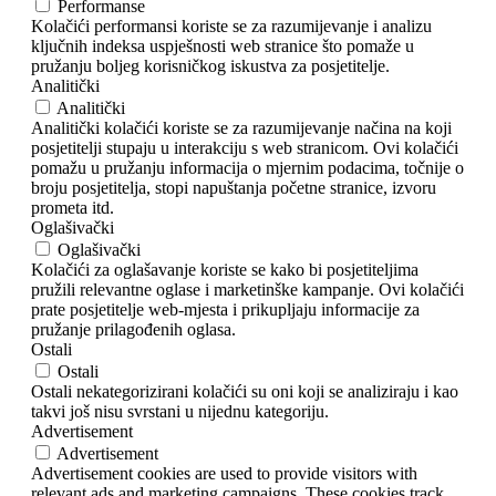
Performanse
Kolačići performansi koriste se za razumijevanje i analizu
ključnih indeksa uspješnosti web stranice što pomaže u
pružanju boljeg korisničkog iskustva za posjetitelje.
Analitički
Analitički
Analitički kolačići koriste se za razumijevanje načina na koji
posjetitelji stupaju u interakciju s web stranicom. Ovi kolačići
pomažu u pružanju informacija o mjernim podacima, točnije o
broju posjetitelja, stopi napuštanja početne stranice, izvoru
prometa itd.
Oglašivački
Oglašivački
Kolačići za oglašavanje koriste se kako bi posjetiteljima
pružili relevantne oglase i marketinške kampanje. Ovi kolačići
prate posjetitelje web-mjesta i prikupljaju informacije za
pružanje prilagođenih oglasa.
Ostali
Ostali
Ostali nekategorizirani kolačići su oni koji se analiziraju i kao
takvi još nisu svrstani u nijednu kategoriju.
Advertisement
Advertisement
Advertisement cookies are used to provide visitors with
relevant ads and marketing campaigns. These cookies track