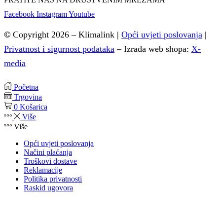
Facebook
Instagram
Youtube
©
Copyright 2026 – Klimalink |
Opći uvjeti poslovanja
|
Privatnost i sigurnost podataka
–
Izrada web shopa:
X-
media
Početna
Trgovina
0
Košarica
Više
Više
Opći uvjeti poslovanja
Načini plaćanja
Troškovi dostave
Reklamacije
Politika privatnosti
Raskid ugovora