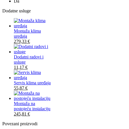
Da
Dodatne usluge
Montaža klima
uređaja
279,33
€
Dodatni radovi i
usluge
11,17
€
Servis klima uređaja
55,87
€
Montaža na
postojeću instalaciju
245,81
€
Povezani proizvodi