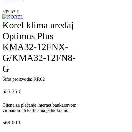
595,53
€
Korel klima uređaj
Optimus Plus
KMA32-12FNX-
G/KMA32-12FN8-
G
Šifra proizvoda:
KR02
635,75
€
Cijena za plaćanje internet bankarstvom,
virmanom ili karticama jednokratno:
569,00
€