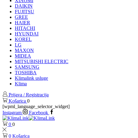
XIAOMI
DAIKIN
FUJITSU
GREE
HAIER
HITACHI
HYUNDAI
KOREL
LG
MAXON
MIDEA
MITSUBISHI ELECTRIC
SAMSUNG
TOSHIBA
Klimalink usluge
Klima
Prijava / Registracija
Košarica
0
[wpml_language_selector_widget]
Instagram
Facebook
0
0
0
Košarica