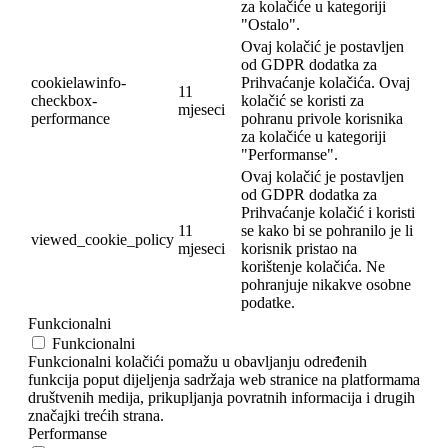
za kolačiće u kategoriji
"Ostalo".
Ovaj kolačić je postavljen
od GDPR dodatka za
cookielawinfo-
Prihvaćanje kolačića. Ovaj
11
checkbox-
kolačić se koristi za
mjeseci
performance
pohranu privole korisnika
za kolačiće u kategoriji
"Performanse".
Ovaj kolačić je postavljen
od GDPR dodatka za
Prihvaćanje kolačić i koristi
11
se kako bi se pohranilo je li
viewed_cookie_policy
mjeseci
korisnik pristao na
korištenje kolačića. Ne
pohranjuje nikakve osobne
podatke.
Funkcionalni
Funkcionalni
Funkcionalni kolačići pomažu u obavljanju određenih
funkcija poput dijeljenja sadržaja web stranice na platformama
društvenih medija, prikupljanja povratnih informacija i drugih
značajki trećih strana.
Performanse