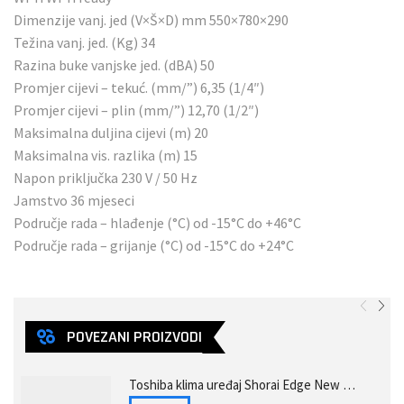
Dimenzije vanj. jed (V×Š×D) mm 550×780×290
Težina vanj. jed. (Kg) 34
Razina buke vanjske jed. (dBA) 50
Promjer cijevi – tekuć. (mm/”) 6,35 (1/4″)
Promjer cijevi – plin (mm/”) 12,70 (1/2″)
Maksimalna duljina cijevi (m) 20
Maksimalna vis. razlika (m) 15
Napon priključka 230 V / 50 Hz
Jamstvo 36 mjeseci
Područje rada – hlađenje (°C) od -15°C do +46°C
Područje rada – grijanje (°C) od -15°C do +24°C
POVEZANI PROIZVODI
Toshiba klima uređaj Shorai Edge New White RAS-B16J2KVSG-E/RAS-16J2AVSG-E