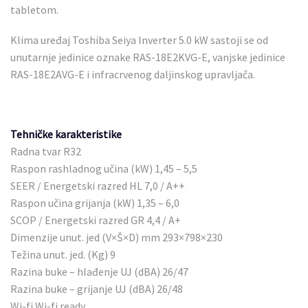
tabletom.
Klima uređaj Toshiba Seiya Inverter 5.0 kW sastoji se od
unutarnje jedinice oznake RAS-18E2KVG-E, vanjske jedinice
RAS-18E2AVG-E i infracrvenog daljinskog upravljača.
Tehničke karakteristike
Radna tvar R32
Raspon rashladnog učina (kW) 1,45 – 5,5
SEER / Energetski razred HL 7,0 / A++
Raspon učina grijanja (kW) 1,35 – 6,0
SCOP / Energetski razred GR 4,4 / A+
Dimenzije unut. jed (V×Š×D) mm 293×798×230
Težina unut. jed. (Kg) 9
Razina buke – hlađenje UJ (dBA) 26/47
Razina buke – grijanje UJ (dBA) 26/48
Wi-fi Wi-fi ready