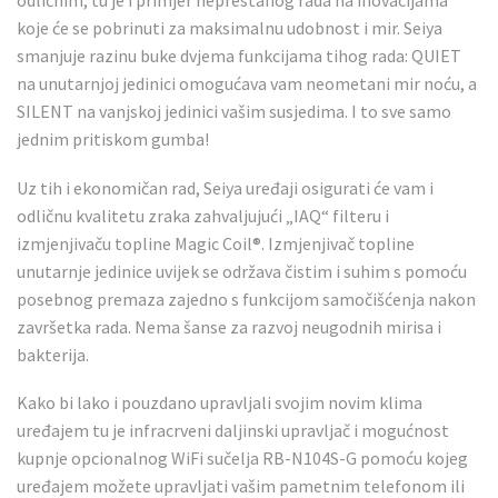
odličnim, tu je i primjer neprestanog rada na inovacijama
koje će se pobrinuti za maksimalnu udobnost i mir. Seiya
smanjuje razinu buke dvjema funkcijama tihog rada: QUIET
na unutarnjoj jedinici omogućava vam neometani mir noću, a
SILENT na vanjskoj jedinici vašim susjedima. I to sve samo
jednim pritiskom gumba!
Uz tih i ekonomičan rad, Seiya uređaji osigurati će vam i
odličnu kvalitetu zraka zahvaljujući „IAQ“ filteru i
izmjenjivaču topline Magic Coil®. Izmjenjivač topline
unutarnje jedinice uvijek se održava čistim i suhim s pomoću
posebnog premaza zajedno s funkcijom samočišćenja nakon
završetka rada. Nema šanse za razvoj neugodnih mirisa i
bakterija.
Kako bi lako i pouzdano upravljali svojim novim klima
uređajem tu je infracrveni daljinski upravljač i mogućnost
kupnje opcionalnog WiFi sučelja RB-N104S-G pomoću kojeg
uređajem možete upravljati vašim pametnim telefonom ili