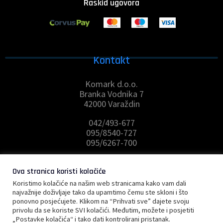
Raskid ugovora
Kontakt
Komark d.o.o.
Branka Vodnika 7
42000 Varaždin
042/493-677
095/8540-727
095/6267-700
prodaja@komark.hr
Ova stranica koristi kolačiće
PRATITE NAS NA DRUŠTVENIM MREŽAMA
Koristimo kolačiće na našim web stranicama kako vam dali
najvažnije doživljaje tako da upamtimo čemu ste skloni i što
ponovno posjećujete. Klikom na “Prihvati sve” dajete svoju
privolu da se koriste SVI kolačići. Međutim, možete i posjetiti
„Postavke kolačića“ i tako dati kontrolirani pristanak.