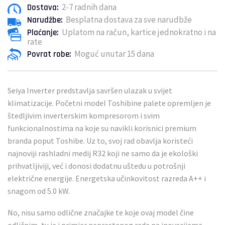
2-7 radnih dana
Dostava:
Besplatna dostava za sve narudbže
Narudžbe:
Uplatom na račun, kartice jednokratno i na
Plaćanje:
rate
Moguć unutar 15 dana
Povrat robe:
Seiya Inverter predstavlja savršen ulazak u svijet
klimatizacije. Početni model Toshibine palete opremljen je
štedljivim inverterskim kompresorom i svim
funkcionalnostima na koje su navikli korisnici premium
branda poput Toshibe. Uz to, svoj rad obavlja koristeći
najnoviji rashladni medij R32 koji ne samo da je ekološki
prihvatljiviji, već i donosi dodatnu uštedu u potrošnji
električne energije. Energetska učinkovitost razreda A++ i
snagom od 5.0 kW.
No, nisu samo odlične značajke te koje ovaj model čine