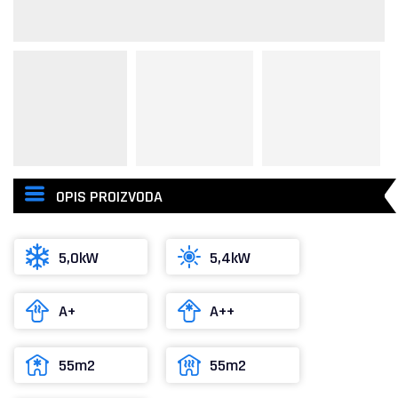
OPIS PROIZVODA
5,0kW
5,4kW
A+
A++
55m2
55m2