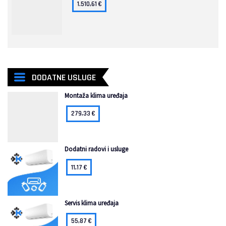
1.510,61
€
DODATNE USLUGE
Montaža klima uređaja
279,33
€
Dodatni radovi i usluge
11,17
€
Servis klima uređaja
55,87
€