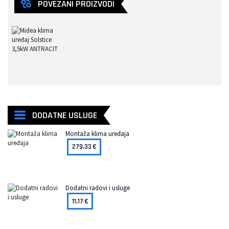
POVEZANI PROIZVODI
758,00
€
804,58
€
DODATNE USLUGE
Montaža klima uređaja
279,33
€
Dodatni radovi i usluge
11,17
€