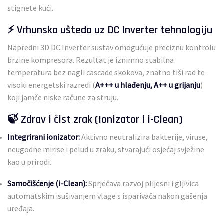
stignete kući.
⚡ Vrhunska ušteda uz DC Inverter tehnologiju
Napredni 3D DC Inverter sustav omogućuje preciznu kontrolu
brzine kompresora. Rezultat je iznimno stabilna
temperatura bez nagli cascade skokova, znatno tiši rad te
visoki energetski razredi (
A+++ u hlađenju, A++ u grijanju
)
koji jamče niske račune za struju.
🍃 Zdrav i čist zrak (Ionizator i i-Clean)
Integrirani ionizator:
Aktivno neutralizira bakterije, viruse,
neugodne mirise i pelud u zraku, stvarajući osjećaj svježine
kao u prirodi.
Samočišćenje (i-Clean):
Sprječava razvoj plijesni i gljivica
automatskim isušivanjem vlage s isparivača nakon gašenja
uređaja.