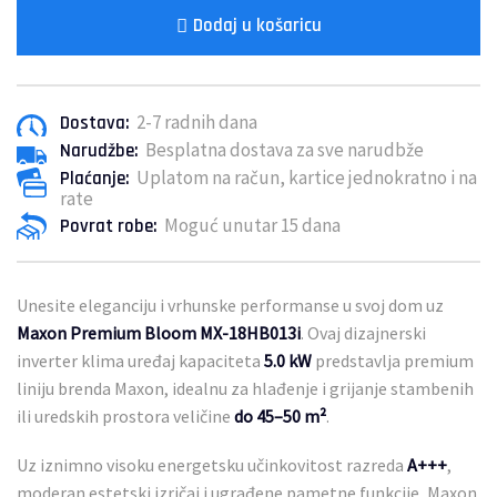
Dodaj u košaricu
2-7 radnih dana
Dostava:
Besplatna dostava za sve narudbže
Narudžbe:
Uplatom na račun, kartice jednokratno i na
Plaćanje:
rate
Moguć unutar 15 dana
Povrat robe:
Unesite eleganciju i vrhunske performanse u svoj dom uz
Maxon Premium Bloom MX-18HB013i
. Ovaj dizajnerski
inverter klima uređaj kapaciteta
5
.0 kW
predstavlja premium
liniju brenda Maxon, idealnu za hlađenje i grijanje stambenih
ili uredskih prostora veličine
do 45–50 m²
.
Uz iznimno visoku energetsku učinkovitost razreda
A+++
,
moderan estetski izričaj i ugrađene pametne funkcije, Maxon