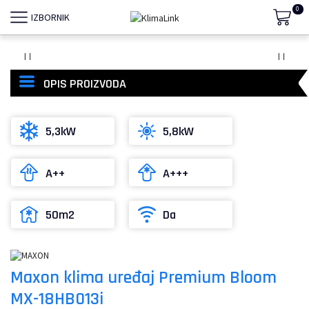
0
IZBORNIK
OPIS PROIZVODA
5,3kW
5,8kW
A++
A+++
50m2
Da
Maxon klima uređaj Premium Bloom
MX-18HB013i