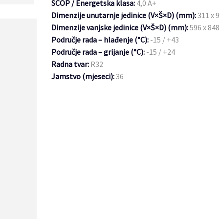
SCOP / Energetska klasa:
4,0 A+
Dimenzije unutarnje jedinice (V×Š×D) (mm):
311 x 9
Dimenzije vanjske jedinice (V×Š×D) (mm):
596 x 848
Područje rada – hlađenje (°C):
-15 / +43
Područje rada – grijanje (°C):
-15 / +24
Radna tvar:
R32
Jamstvo (mjeseci):
36