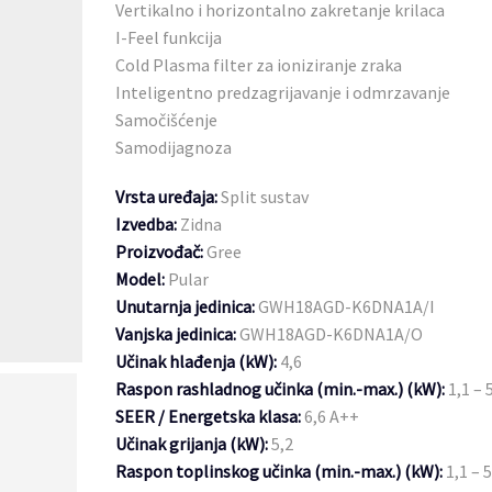
Vertikalno i horizontalno zakretanje krilaca
I-Feel funkcija
Cold Plasma filter za ioniziranje zraka
Inteligentno predzagrijavanje i odmrzavanje
Samočišćenje
Samodijagnoza
Vrsta uređaja:
Split sustav
Izvedba:
Zidna
Proizvođač:
Gree
Model:
Pular
Unutarnja jedinica:
GWH18AGD-K6DNA1A/I
Vanjska jedinica:
GWH18AGD-K6DNA1A/O
Učinak hlađenja (kW):
4,6
Raspon rashladnog učinka (min.-max.) (kW):
1,1 – 
SEER / Energetska klasa:
6,6 A++
Učinak grijanja (kW):
5,2
Raspon toplinskog učinka (min.-max.) (kW):
1,1 – 5