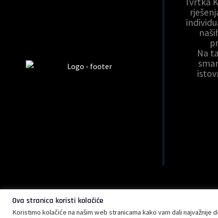
Tvrtka 
rješen
individ
naši
pr
Na t
sman
isto
Ova stranica koristi kolačiće
©
Copyright 2026 – 
Koristimo kolačiće na našim web stranicama kako vam dali najvažnije d