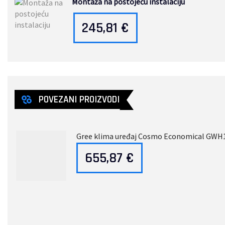
Montaža na postojeću instalaciju
245,81
€
POVEZANI PROIZVODI
655,87
€