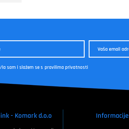
/la sam i slažem se s
pravilima privatnosti
ink - Komark d.o.o
Informacije