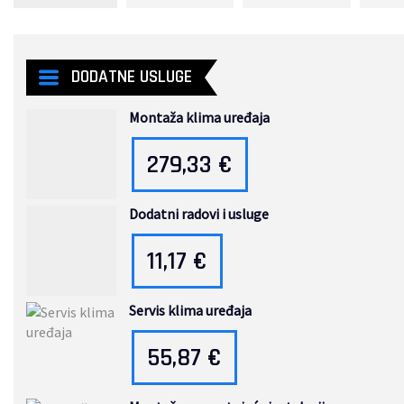
DODATNE USLUGE
Montaža klima uređaja
279,33
€
Dodatni radovi i usluge
11,17
€
Servis klima uređaja
55,87
€