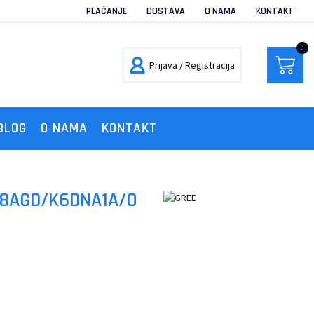
PLAĆANJE
DOSTAVA
O NAMA
KONTAKT
0
Prijava / Registracija
BLOG
O NAMA
KONTAKT
H18AGD/K6DNA1A/O