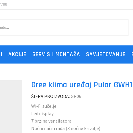
7700
I
AKCIJE
SERVIS I MONTAŽA
SAVJETOVANJE
Gree klima uređaj Pular GW
ŠIFRA PROIZVODA:
GR06
Wi-Fi sučelje
Led display
7 brzina ventilatora
Noćni način rada (3 noćne krivulje)