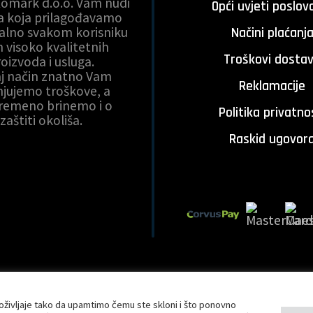
Komark d.o.o. Vam nudi
Opći uvjeti poslov
ja koja prilagođavamo
ualno svakom korisniku
Načini plaćanj
h visoko kvalitetnih
Troškovi dosta
oizvoda i usluga.
aj način znatno Vam
Reklamacije
jujemo troškove, a
vremeno brinemo i o
Politika privatno
zaštiti okoliša.
Raskid ugovor
Klimalink |
Opći uvjeti poslovanja
|
Privatnost i sigurnost podataka
–
Izrada
oživljaje tako da upamtimo čemu ste skloni i što ponovno