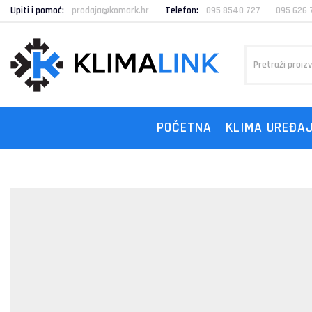
Upiti i pomoć:
prodaja@komark.hr
Telefon:
095 8540 727
095 626 
POČETNA
KLIMA UREĐAJ