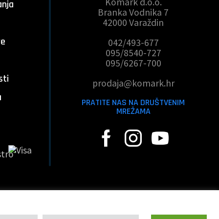
Komark d.o.o.
anja
Branka Vodnika 7
42000 Varaždin
a
ve
042/493-677
095/8540-727
095/6267-700
sti
prodaja@komark.hr
a
PRATITE NAS NA DRUŠTVENIM
MREŽAMA
 web shopa:
X-media