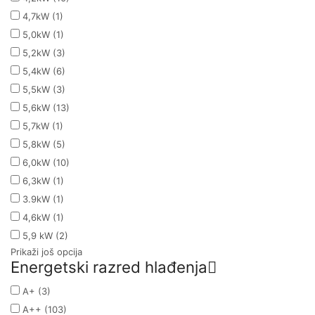
4,7kW
(1)
5,0kW
(1)
5,2kW
(3)
5,4kW
(6)
5,5kW
(3)
5,6kW
(13)
5,7kW
(1)
5,8kW
(5)
6,0kW
(10)
6,3kW
(1)
3.9kW
(1)
4,6kW
(1)
5,9 kW
(2)
Prikaži još opcija
Energetski razred hlađenja
A+
(3)
A++
(103)