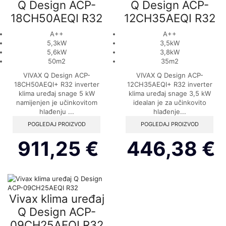
Q Design ACP-
Q Design ACP-
18CH50AEQI R32
12CH35AEQI R32
A++
A++
5,3kW
3,5kW
5,6kW
3,8kW
50m2
35m2
VIVAX Q Design ACP-
VIVAX Q Design ACP-
18CH50AEQI+ R32 inverter
12CH35AEQI+ R32 inverter
klima uređaj snage 5 kW
klima uređaj snage 3,5 kW
namijenjen je učinkovitom
idealan je za učinkovito
hlađenju ...
hlađenje...
POGLEDAJ PROIZVOD
POGLEDAJ PROIZVOD
911,25
€
446,38
€
Vivax klima uređaj
Q Design ACP-
09CH25AEQI R32