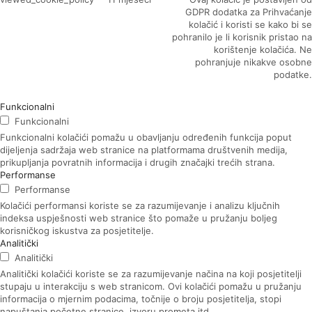
GDPR dodatka za Prihvaćanje
kolačić i koristi se kako bi se
pohranilo je li korisnik pristao na
korištenje kolačića. Ne
pohranjuje nikakve osobne
podatke.
Funkcionalni
Funkcionalni
Funkcionalni kolačići pomažu u obavljanju određenih funkcija poput
dijeljenja sadržaja web stranice na platformama društvenih medija,
prikupljanja povratnih informacija i drugih značajki trećih strana.
Performanse
Performanse
Kolačići performansi koriste se za razumijevanje i analizu ključnih
indeksa uspješnosti web stranice što pomaže u pružanju boljeg
korisničkog iskustva za posjetitelje.
Analitički
Analitički
Analitički kolačići koriste se za razumijevanje načina na koji posjetitelji
stupaju u interakciju s web stranicom. Ovi kolačići pomažu u pružanju
informacija o mjernim podacima, točnije o broju posjetitelja, stopi
napuštanja početne stranice, izvoru prometa itd.