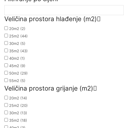
Veličina prostora hlađenje (m2)
20m2
(2)
25m2
(44)
30m2
(5)
35m2
(43)
40m2
(1)
45m2
(9)
50m2
(29)
55m2
(5)
Veličina prostora grijanje (m2)
20m2
(14)
25m2
(20)
30m2
(13)
35m2
(18)
40m2
(3)