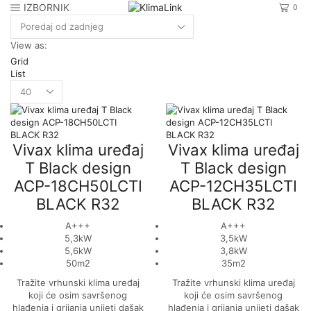
IZBORNIK
0
View as:
Grid
List
Products
per
page
Vivax klima uređaj
Vivax klima uređaj
T Black design
T Black design
ACP-18CH50LCTI
ACP-12CH35LCTI
BLACK R32
BLACK R32
A+++
A+++
5,3kW
3,5kW
5,6kW
3,8kW
50m2
35m2
Tražite vrhunski klima uređaj
Tražite vrhunski klima uređaj
koji će osim savršenog
koji će osim savršenog
hlađenja i grijanja unijeti dašak
hlađenja i grijanja unijeti dašak