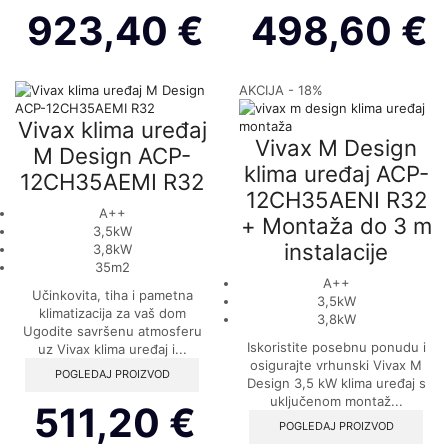
923,40
€
498,60
€
AKCIJA - 18%
Vivax klima uređaj
Vivax M Design
M Design ACP-
klima uređaj ACP-
12CH35AEMI R32
12CH35AENI R32
A++
+ Montaža do 3 m
3,5kW
instalacije
3,8kW
35m2
A++
Učinkovita, tiha i pametna
3,5kW
klimatizacija za vaš dom
3,8kW
Ugodite savršenu atmosferu
Iskoristite posebnu ponudu i
uz Vivax klima uređaj i...
osigurajte vrhunski Vivax M
POGLEDAJ PROIZVOD
Design 3,5 kW klima uređaj s
uključenom montaž...
511,20
€
POGLEDAJ PROIZVOD