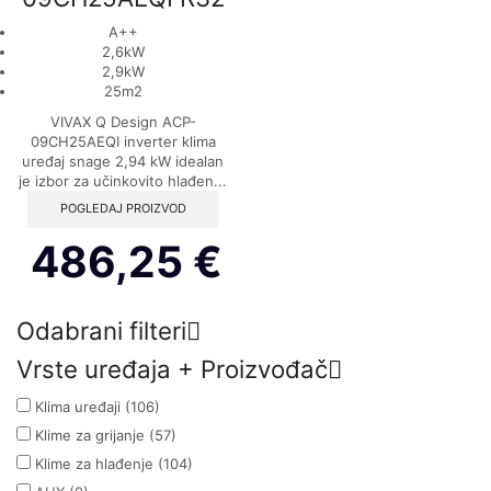
A++
2,6kW
2,9kW
25m2
VIVAX Q Design ACP-
09CH25AEQI inverter klima
uređaj snage 2,94 kW idealan
je izbor za učinkovito hlađen...
POGLEDAJ PROIZVOD
486,25
€
Odabrani filteri
Vrste uređaja + Proizvođač
Klima uređaji
(106)
Klime za grijanje
(57)
Klime za hlađenje
(104)