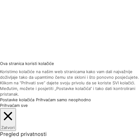
Ova stranica koristi kolačiće
Koristimo kolačiće na našim web stranicama kako vam dali najvažnije
doživljaje tako da upamtimo čemu ste skloni i što ponovno posjećujete.
Klikom na “Prihvati sve” dajete svoju privolu da se koriste SVI kolačići.
Međutim, možete i posjetiti „Postavke kolačića“ i tako dati kontrolirani
pristanak.
Postavke kolačića
Prihvaćam samo neophodno
Prihvaćam sve
Zatvori
Pregled privatnosti