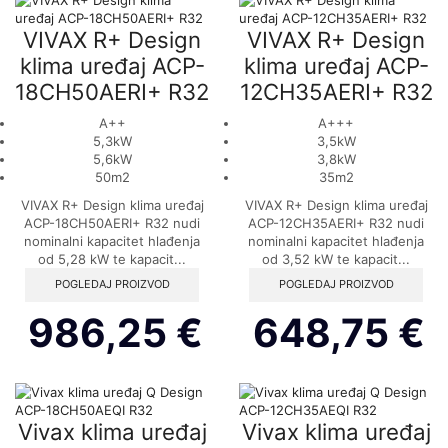
VIVAX R+ Design
VIVAX R+ Design
klima uređaj ACP-
klima uređaj ACP-
18CH50AERI+ R32
12CH35AERI+ R32
A++
A+++
5,3kW
3,5kW
5,6kW
3,8kW
50m2
35m2
VIVAX R+ Design klima uređaj
VIVAX R+ Design klima uređaj
ACP-18CH50AERI+ R32 nudi
ACP-12CH35AERI+ R32 nudi
nominalni kapacitet hlađenja
nominalni kapacitet hlađenja
od 5,28 kW te kapacit...
od 3,52 kW te kapacit...
POGLEDAJ PROIZVOD
POGLEDAJ PROIZVOD
986,25
€
648,75
€
Vivax klima uređaj
Vivax klima uređaj