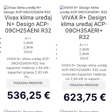
Vivax klima uređaj
VIVAX R+ Design
N+ Design ACP-
klima uređaj ACP-
09CH25AENI R32
09CH35AERI+
R32
A++
2,6kW
A+++
2,9kW
2,6kW
25m2
2,9kW
25m2
VIVAX N+ klima uređaj ACP-
09CH25AENI R32 ima
VIVAX R+ Design klima uređaj
kapacitet hlađenja 2,64 kW i
ACP-09CH25AERI+ R32 nudi
kapacitet grijanja 2,93 kW.
nominalni kapacitet hlađenja
Po...
od 2,64 kW te kapacit...
POGLEDAJ PROIZVOD
POGLEDAJ PROIZVOD
536,25
€
623,75
€