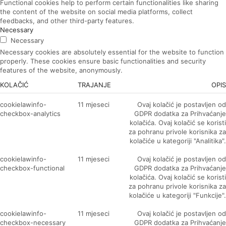
Functional cookies help to perform certain functionalities like sharing
the content of the website on social media platforms, collect
feedbacks, and other third-party features.
Necessary
Necessary
Necessary cookies are absolutely essential for the website to function
properly. These cookies ensure basic functionalities and security
features of the website, anonymously.
KOLAČIĆ
TRAJANJE
OPIS
cookielawinfo-
11 mjeseci
Ovaj kolačić je postavljen od
checkbox-analytics
GDPR dodatka za Prihvaćanje
kolačića. Ovaj kolačić se koristi
za pohranu privole korisnika za
kolačiće u kategoriji "Analitika".
cookielawinfo-
11 mjeseci
Ovaj kolačić je postavljen od
checkbox-functional
GDPR dodatka za Prihvaćanje
kolačića. Ovaj kolačić se koristi
za pohranu privole korisnika za
kolačiće u kategoriji "Funkcije".
cookielawinfo-
11 mjeseci
Ovaj kolačić je postavljen od
checkbox-necessary
GDPR dodatka za Prihvaćanje