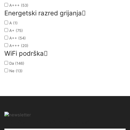
A+++
(53)
Energetski razred grijanja
A
(1)
A+
(75)
A++
(54)
A+++
(20)
WiFi podrška
Da
(146)
Ne
(13)
PRIJAVITE SE NA NAŠ NEWSLETTER