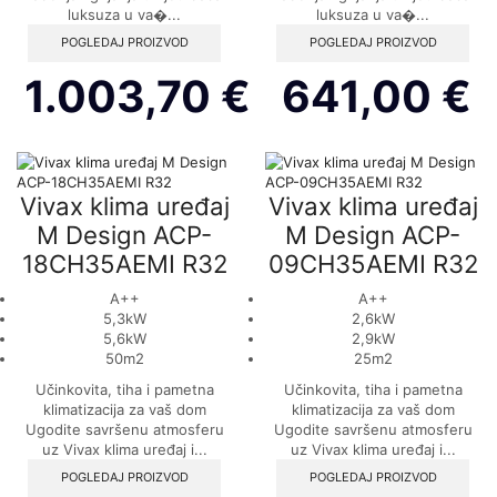
luksuza u va�...
luksuza u va�...
POGLEDAJ PROIZVOD
POGLEDAJ PROIZVOD
1.003,70
€
641,00
€
Vivax klima uređaj
Vivax klima uređaj
M Design ACP-
M Design ACP-
18CH35AEMI R32
09CH35AEMI R32
A++
A++
5,3kW
2,6kW
5,6kW
2,9kW
50m2
25m2
Učinkovita, tiha i pametna
Učinkovita, tiha i pametna
klimatizacija za vaš dom
klimatizacija za vaš dom
Ugodite savršenu atmosferu
Ugodite savršenu atmosferu
uz Vivax klima uređaj i...
uz Vivax klima uređaj i...
POGLEDAJ PROIZVOD
POGLEDAJ PROIZVOD