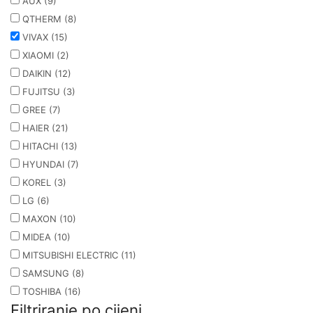
AUX
(9)
QTHERM
(8)
VIVAX
(15)
XIAOMI
(2)
DAIKIN
(12)
FUJITSU
(3)
GREE
(7)
HAIER
(21)
HITACHI
(13)
HYUNDAI
(7)
KOREL
(3)
LG
(6)
MAXON
(10)
MIDEA
(10)
MITSUBISHI ELECTRIC
(11)
SAMSUNG
(8)
TOSHIBA
(16)
Filtriranje po cijeni