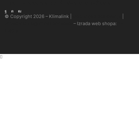
PRATITE NAS NA DRUŠTVENIM MREŽAMA
Facebook
Instagram
Youtube
©
Copyright 2026 – Klimalink |
Opći uvjeti poslovanja
|
Privatnost i sigurnost podataka
–
Izrada web shopa:
X-
media