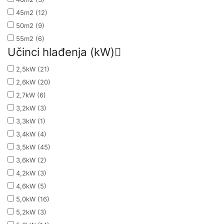
45m2
(12)
50m2
(9)
55m2
(6)
Učinci hlađenja (kW)
2,5kW
(21)
2,6kW
(20)
2,7kW
(6)
3,2kW
(3)
3,3kW
(1)
3,4kW
(4)
3,5kW
(45)
3,6kW
(2)
4,2kW
(3)
4,6kW
(5)
5,0kW
(16)
5,2kW
(3)