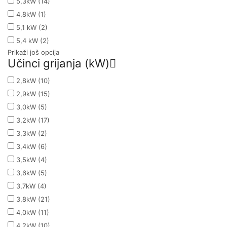
5,3kW
(14)
4,8kW
(1)
5,1 kW
(2)
5,4 kW
(2)
Prikaži još opcija
Učinci grijanja (kW)
2,8kW
(10)
2,9kW
(15)
3,0kW
(5)
3,2kW
(17)
3,3kW
(2)
3,4kW
(6)
3,5kW
(4)
3,6kW
(5)
3,7kW
(4)
3,8kW
(21)
4,0kW
(11)
4,2kW
(10)