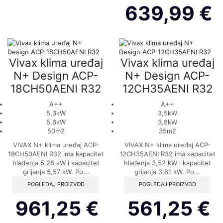
639,99
€
Vivax klima uređaj
Vivax klima uređaj
N+ Design ACP-
N+ Design ACP-
18CH50AENI R32
12CH35AENI R32
A++
A++
5,3kW
3,5kW
5,6kW
3,8kW
50m2
35m2
VIVAX N+ klima uređaj ACP-
VIVAX N+ klima uređaj ACP-
18CH50AENI R32 ima kapacitet
12CH35AENI R32 ima kapacitet
hlađenja 5,28 kW i kapacitet
hlađenja 3,52 kW i kapacitet
grijanja 5,57 kW. Po...
grijanja 3,81 kW. Po...
POGLEDAJ PROIZVOD
POGLEDAJ PROIZVOD
961,25
€
561,25
€