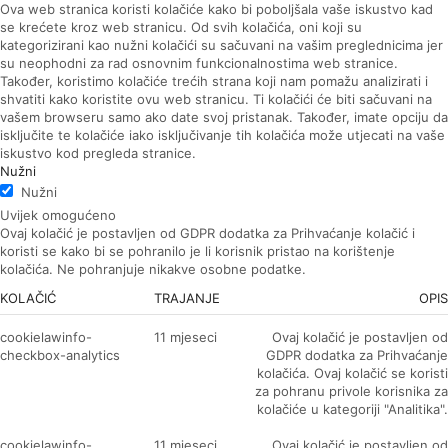
Ova web stranica koristi kolačiće kako bi poboljšala vaše iskustvo kad
se krećete kroz web stranicu. Od svih kolačića, oni koji su
kategorizirani kao nužni kolačići su sačuvani na vašim preglednicima jer
su neophodni za rad osnovnim funkcionalnostima web stranice.
Također, koristimo kolačiće trećih strana koji nam pomažu analizirati i
shvatiti kako koristite ovu web stranicu. Ti kolačići će biti sačuvani na
vašem browseru samo ako date svoj pristanak. Također, imate opciju da
isključite te kolačiće iako isključivanje tih kolačića može utjecati na vaše
iskustvo kod pregleda stranice.
Nužni
Nužni
Uvijek omogućeno
Ovaj kolačić je postavljen od GDPR dodatka za Prihvaćanje kolačić i
koristi se kako bi se pohranilo je li korisnik pristao na korištenje
kolačića. Ne pohranjuje nikakve osobne podatke.
KOLAČIĆ
TRAJANJE
OPIS
cookielawinfo-
11 mjeseci
Ovaj kolačić je postavljen od
checkbox-analytics
GDPR dodatka za Prihvaćanje
kolačića. Ovaj kolačić se koristi
za pohranu privole korisnika za
kolačiće u kategoriji "Analitika".
cookielawinfo-
11 mjeseci
Ovaj kolačić je postavljen od