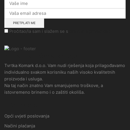
Pročitao/la sam i slažem se s
pravilima privatnosti
Klimalink - Komark d.o.o
Tvrtka Komark d.o.o. Vam nudi rješenja koja prilagođavamo
individualno svakom korisniku naših visoko kvalitetnih
proizvoda i usluga.
Na taj način znatno Vam smanjujemo troškove, a
istovremeno brinemo i o zaštiti okoliša.
Informacije
Opći uvjeti poslovanja
Načini plaćanja