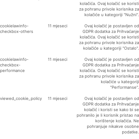
kolačića. Ovaj kolačić se koristi
za pohranu privole korisnika za
kolačiće u kategoriji "Nužni".
cookielawinfo-
11 mjeseci
Ovaj kolačić je postavljen od
checkbox-others
GDPR dodatka za Prihvaćanje
kolačića. Ovaj kolačić se koristi
za pohranu privole korisnika za
kolačiće u kategoriji "Ostalo".
cookielawinfo-
11 mjeseci
Ovaj kolačić je postavljen od
checkbox-
GDPR dodatka za Prihvaćanje
performance
kolačića. Ovaj kolačić se koristi
za pohranu privole korisnika za
kolačiće u kategoriji
"Performanse".
viewed_cookie_policy
11 mjeseci
Ovaj kolačić je postavljen od
GDPR dodatka za Prihvaćanje
kolačić i koristi se kako bi se
pohranilo je li korisnik pristao na
korištenje kolačića. Ne
pohranjuje nikakve osobne
podatke.