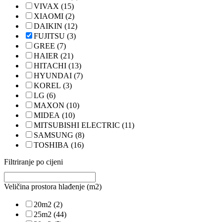
VIVAX
(15)
XIAOMI
(2)
DAIKIN
(12)
FUJITSU
(3)
GREE
(7)
HAIER
(21)
HITACHI
(13)
HYUNDAI
(7)
KOREL
(3)
LG
(6)
MAXON
(10)
MIDEA
(10)
MITSUBISHI ELECTRIC
(11)
SAMSUNG
(8)
TOSHIBA
(16)
Filtriranje po cijeni
Veličina prostora hlađenje (m2)
20m2
(2)
25m2
(44)