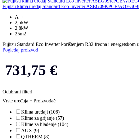
Fujitsu klima uređaj Standard Eco Inverter ASEG09KPCE/AOEG
A++
2,5kW
2,8kW
25m2
Fujitsu Standard Eco Inverter korištenjem R32 freona i energetskom ra
Pogledaj proizvod
731,75
€
Odabrani filteri
Vrste uređaja + Proizvođač
Klima uređaji
(106)
Klime za grijanje
(57)
Klime za hlađenje
(104)
AUX
(9)
QTHERM
(8)