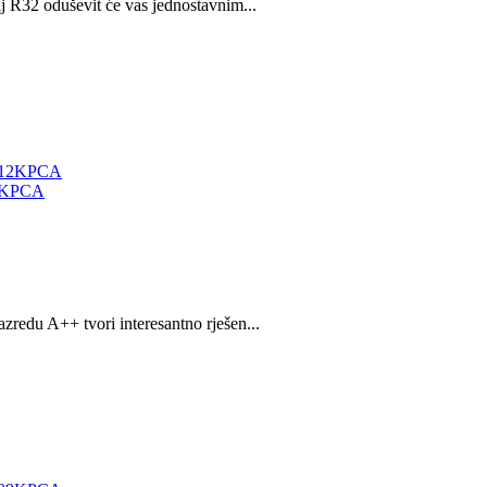
ij R32 oduševit će vas jednostavnim...
12KPCA
zredu A++ tvori interesantno rješen...