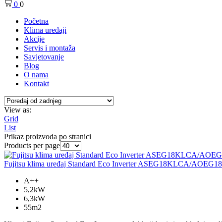
0
0
Početna
Klima uređaji
Akcije
Servis i montaža
Savjetovanje
Blog
O nama
Kontakt
View as:
Grid
List
Prikaz proizvoda po stranici
Products per page
Fujitsu klima uređaj Standard Eco Inverter ASEG18KLCA/AOEG
A++
5,2kW
6,3kW
55m2