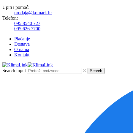
Upiti i pomoć:
prodaja@komark.hr
Telefon:
095 8540 727
095 626 7700
Plaćanje
Dostava
O nama
Kontakt
Search input
Search