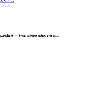
09KPCA
zredu A++ tvori interesantno rješen...